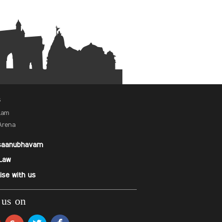
s
alam
Arena
saanubhavam
Law
ise with us
 us on