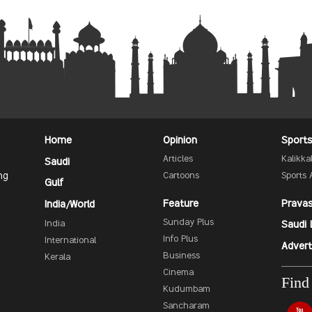
Home
Opinion
Sport
Articles
Kalikk
Saudi
ng
Cartoons
Sports 
Gulf
Feature
Prava
India/World
Sunday Plus
India
Saudi 
Info Plus
International
Advert
Business
Kerala
Cinema
Find
Kudumbam
Sancharam