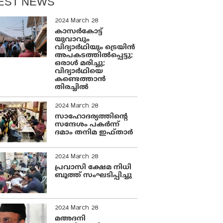
EST NEWS
2024 March 28
കാസർകോട്ട്
യുവാവും
വിദ്യാർഥിയും ട്രെയിൻ
അപകടത്തിൽപ്പെട്ടു;
ഒരാൾ മരിച്ചു;
വിദ്യാർഥിയെ
കണ്ടെത്താൻ
തിരച്ചിൽ
2024 March 28
സാഹോദര്യത്തിന്റെ
സന്ദേശം പകർന്ന്
ദമാം തനിമ ഇഫ്‌താർ
2024 March 28
പ്രവാസി ക്ഷേമ നിധി
ബൂത്ത് സംഘടിപ്പിച്ചു
2024 March 28
മഅദനി