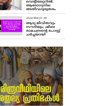
വെന്റിലേറ്ററിൽ;
ആരോഗ്യനില
അതീവഗുരുതരം
2024 March 28
ആടു ജീവിതവും
സൗദിയും; ഷീബ
രാമചന്ദ്രന്റെ പോസ്റ്റ്
ചര്‍ച്ചയായി