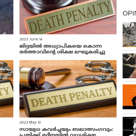
OPI
2023 June 14
ജിദ്ദയിൽ അധ്യാപികയെ കൊന്ന
ഭർത്താവിന്റെ ശിക്ഷ ലഘൂകരിച്ചു
2023 May 10
സായുധ കവർച്ചയും ബലാത്സംഗവും:
പ്രതിക്ക് മദീനയിൽ വധശിക്ഷ