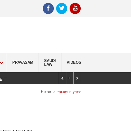
SAUDI
PRAVASAM
VIDEOS
LAW
_
്ചു; വിദ്യാർഥിയെ കണ്ടെത്താൻ തിരച്ചിൽ
Home
taxonomytest