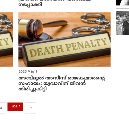
നടപ്പാക്കി
2023 May 1
അബ്ദുൽ അസീസ് രാജകുമാരന്റെ
സഹായം: യുവാവിന് ജീവൻ
തിരിച്ചുകിട്ടി
Page 4
‹‹
››