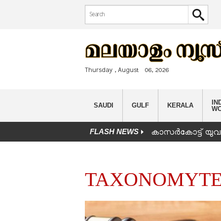
Search form
Search
Thursday , August 06, 2026
IND
SAUDI
GULF
KERALA
W
FLASH NEWS
കാസർകോട്ട് യുവാവ
You are here
TAXONOMYTE