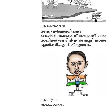
2017 November 13
രണ്ട് വർഷത്തിനകം
രാജിവെക്കാമെന്ന് തോമസ് ചാണ്
രാജിക്ക് രണ്ട് ദിവസം കൂടി കാക
എൽ.ഡി.എഫ് തീരുമാനം
2017 July 29
താരം വാരം