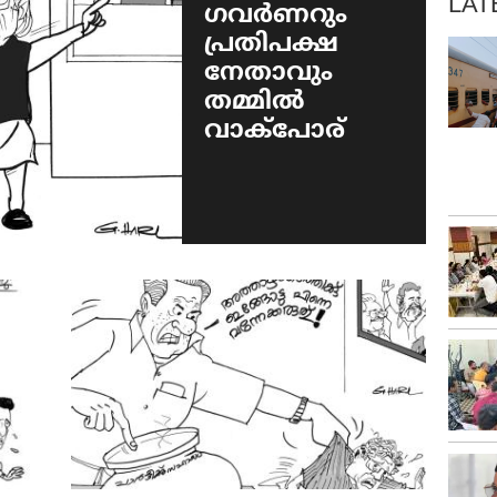
LAT
ഗവർണറും
പ്രതിപക്ഷ
നേതാവും
തമ്മിൽ
വാക്‌പോര്‌