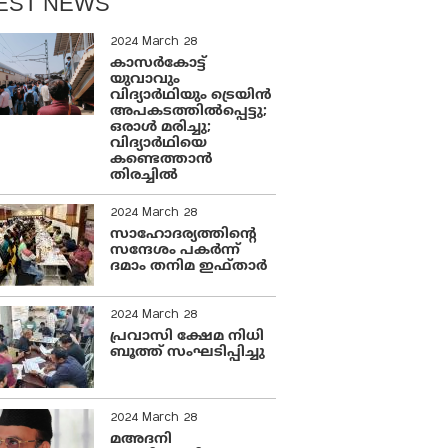
EST NEWS
2024 March 28
കാസർകോട്ട്
യുവാവും
വിദ്യാർഥിയും ട്രെയിൻ
അപകടത്തിൽപ്പെട്ടു;
ഒരാൾ മരിച്ചു;
വിദ്യാർഥിയെ
കണ്ടെത്താൻ
തിരച്ചിൽ
2024 March 28
സാഹോദര്യത്തിന്റെ
സന്ദേശം പകർന്ന്
ദമാം തനിമ ഇഫ്‌താർ
2024 March 28
പ്രവാസി ക്ഷേമ നിധി
ബൂത്ത് സംഘടിപ്പിച്ചു
2024 March 28
മഅദനി