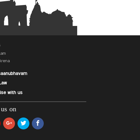
s
alam
Arena
saanubhavam
Law
ise with us
 us on