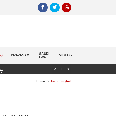
SAUDI
PRAVASAM
VIDEOS
LAW
_
്ചു; വിദ്യാർഥിയെ കണ്ടെത്താൻ തിരച്ചിൽ
Home
taxonomytest