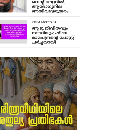
വെന്റിലേറ്ററിൽ;
ആരോഗ്യനില
അതീവഗുരുതരം
2024 March 28
ആടു ജീവിതവും
സൗദിയും; ഷീബ
രാമചന്ദ്രന്റെ പോസ്റ്റ്
ചര്‍ച്ചയായി