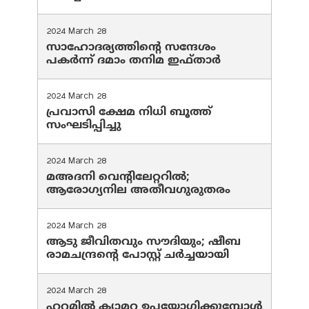
2024 March 28
സാഹോദര്യത്തിന്റെ സന്ദേശം
പകർന്ന് ദമാം തനിമ ഇഫ്‌താർ
2024 March 28
പ്രവാസി ക്ഷേമ നിധി ബൂത്ത്
സംഘടിപ്പിച്ചു
2024 March 28
മഅദനി വെന്റിലേറ്ററിൽ;
ആരോഗ്യനില അതീവഗുരുതരം
2024 March 28
ആടു ജീവിതവും സൗദിയും; ഷീബ
രാമചന്ദ്രന്റെ പോസ്റ്റ് ചര്‍ച്ചയായി
2024 March 28
ഹറമില്‍ ക്യാമറ ഉപയോഗിക്കുമ്പോള്‍