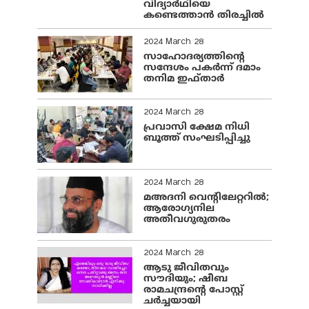
വിദ്യാർഥിയെ
കണ്ടെത്താൻ തിരച്ചിൽ
2024 March 28
സാഹോദര്യത്തിന്റെ
സന്ദേശം പകർന്ന് ദമാം
തനിമ ഇഫ്‌താർ
2024 March 28
പ്രവാസി ക്ഷേമ നിധി
ബൂത്ത് സംഘടിപ്പിച്ചു
2024 March 28
മഅദനി വെന്റിലേറ്ററിൽ;
ആരോഗ്യനില
അതീവഗുരുതരം
2024 March 28
ആടു ജീവിതവും
സൗദിയും; ഷീബ
രാമചന്ദ്രന്റെ പോസ്റ്റ്
ചര്‍ച്ചയായി