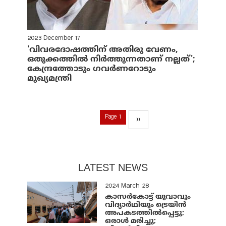
2023 December 17
'വിവരദോഷത്തിന് അതിരു വേണം,
ഒതുക്കത്തിൽ നിർത്തുന്നതാണ് നല്ലത്';
കേന്ദ്രത്തോടും ഗവർണറോടും
മുഖ്യമന്ത്രി
Page 1
››
LATEST NEWS
2024 March 28
കാസർകോട്ട് യുവാവും
വിദ്യാർഥിയും ട്രെയിൻ
അപകടത്തിൽപ്പെട്ടു;
ഒരാൾ മരിച്ചു;