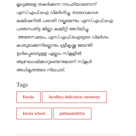
മൂല്യങ്ങളെ തകർക്കുന്ന നടപടിയാണെന്ന്
എസ്.എഫ്.ഐ വിമർശിച്ചു. ബാലവകാശ
കമ്മിഷനിൽ പരാതി നല്കുമെന്നും എസ്.എഫ്.ഐ
പത്തനംതിട്ട ജില്ലാ കമ്മിറ്റി അറിയിച്ചു.
അതേസമയം, എസ്.എഫ്.ഐയുടെ വിമർശം
കാര്യമാക്കുന്നില്ലെന്നും ശ്രീകൃഷ്ണ ജയന്തി
ഉൾപ്പെടെയുള്ള എല്ലാം സ്‌കൂളിൽ
ആഘോഷിക്കാറുണ്ടെന്നുമാണ് സ്‌കൂൾ
അധികൃതരുടെ നിലപാട്.
Tags
Kerala
Ayodhya dedication ceremony
kerala school
pathanamthitta