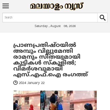
Search form
Search
Saturday , August 08, 2026
പ്രാണപ്രതിഷ്ഠയിൽ
You are here
അമ്പും വില്ലുമേന്തി
രാമനും സീതയുമായി
കുട്ടികൾ സ്‌കൂളിൽ;
വിമർശവുമായി
എസ്.എഫ്.ഐ രംഗത്ത്
2024 January 22