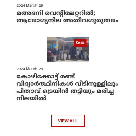
2024 March 28
മഅദനി വെന്റിലേറ്ററിൽ;
ആരോഗ്യനില അതീവഗുരുതരം
Kerala
2024 March 28
കോഴിക്കോട്ട് രണ്ട്
വിദ്യാർത്ഥിനികൾ വീടിനുള്ളിലും
പിതാവ് ട്രെയിൻ തട്ടിയും മരിച്ച
നിലയിൽ
VIEW ALL