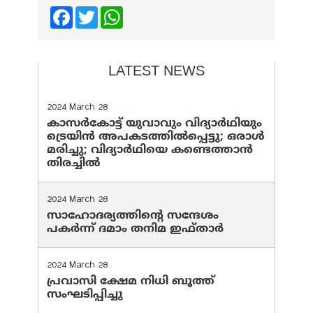
Facebook
Twitter
WhatsApp
LATEST NEWS
2024 March 28
കാസർകോട്ട് യുവാവും വിദ്യാർഥിയും
ട്രെയിൻ അപകടത്തിൽപ്പെട്ടു; ഒരാൾ
മരിച്ചു; വിദ്യാർഥിയെ കണ്ടെത്താൻ
തിരച്ചിൽ
2024 March 28
സാഹോദര്യത്തിന്റെ സന്ദേശം
പകർന്ന് ദമാം തനിമ ഇഫ്‌താർ
2024 March 28
പ്രവാസി ക്ഷേമ നിധി ബൂത്ത്
സംഘടിപ്പിച്ചു