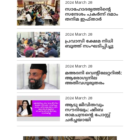
2024 March 28
സാഹോദര്യത്തിന്റെ
സന്ദേശം പകർന്ന് ദമാം
തനിമ ഇഫ്‌താർ
2024 March 28
പ്രവാസി ക്ഷേമ നിധി
ബൂത്ത് സംഘടിപ്പിച്ചു
2024 March 28
മഅദനി വെന്റിലേറ്ററിൽ;
ആരോഗ്യനില
അതീവഗുരുതരം
2024 March 28
ആടു ജീവിതവും
സൗദിയും; ഷീബ
രാമചന്ദ്രന്റെ പോസ്റ്റ്
ചര്‍ച്ചയായി