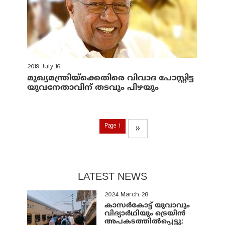
2019 July 16
മുഖ്യമന്ത്രിയ്‌ക്കെതിരെ വിവാദ പോസ്റ്റിട്ട
യുവനേതാവിന് തടവും പിഴയും
Page 1
››
LATEST NEWS
2024 March 28
കാസർകോട്ട് യുവാവും
വിദ്യാർഥിയും ട്രെയിൻ
അപകടത്തിൽപ്പെട്ടു;