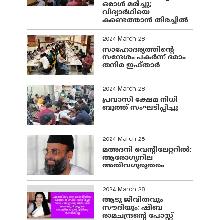
ഒരാൾ മരിച്ചു;
വിദ്യാർഥിയെ
കണ്ടെത്താൻ തിരച്ചിൽ
2024 March 28
സാഹോദര്യത്തിന്റെ
സന്ദേശം പകർന്ന് ദമാം
തനിമ ഇഫ്‌താർ
2024 March 28
പ്രവാസി ക്ഷേമ നിധി
ബൂത്ത് സംഘടിപ്പിച്ചു
2024 March 28
മഅദനി വെന്റിലേറ്ററിൽ;
ആരോഗ്യനില
അതീവഗുരുതരം
2024 March 28
ആടു ജീവിതവും
സൗദിയും; ഷീബ
രാമചന്ദ്രന്റെ പോസ്റ്റ്