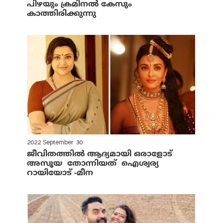
പിഴയും ക്രമിനല്‍ കേസും
കാത്തിരിക്കുന്നു
2022 September 30
ജീവിതത്തില്‍ ആദ്യമായി ഒരാളോട്
അസൂയ തോന്നിയത് ഐശ്വര്യ
റായിയോട് -മീന