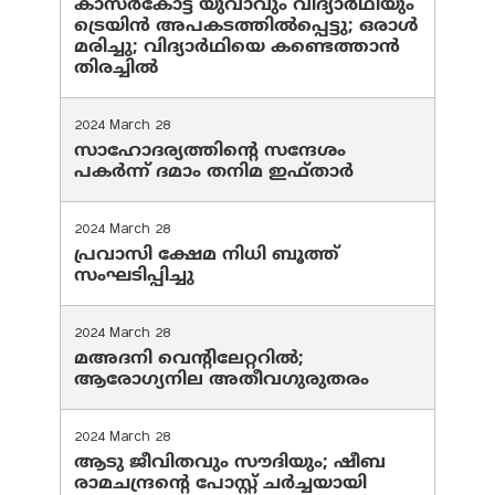
കാസർകോട്ട് യുവാവും വിദ്യാർഥിയും
ട്രെയിൻ അപകടത്തിൽപ്പെട്ടു; ഒരാൾ
മരിച്ചു; വിദ്യാർഥിയെ കണ്ടെത്താൻ
തിരച്ചിൽ
2024 March 28
സാഹോദര്യത്തിന്റെ സന്ദേശം
പകർന്ന് ദമാം തനിമ ഇഫ്‌താർ
2024 March 28
പ്രവാസി ക്ഷേമ നിധി ബൂത്ത്
സംഘടിപ്പിച്ചു
2024 March 28
മഅദനി വെന്റിലേറ്ററിൽ;
ആരോഗ്യനില അതീവഗുരുതരം
2024 March 28
ആടു ജീവിതവും സൗദിയും; ഷീബ
രാമചന്ദ്രന്റെ പോസ്റ്റ് ചര്‍ച്ചയായി