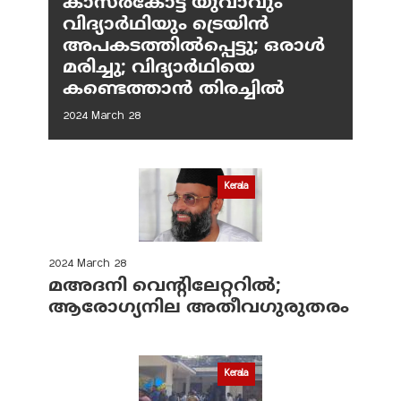
കാസർകോട്ട് യുവാവും
വിദ്യാർഥിയും ട്രെയിൻ
അപകടത്തിൽപ്പെട്ടു; ഒരാൾ
മരിച്ചു; വിദ്യാർഥിയെ
കണ്ടെത്താൻ തിരച്ചിൽ
2024 March 28
Kerala
2024 March 28
മഅദനി വെന്റിലേറ്ററിൽ;
ആരോഗ്യനില അതീവഗുരുതരം
Kerala