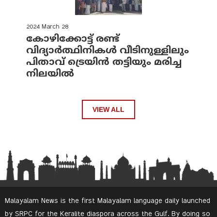
2024 March 28
കോഴിക്കോട്ട് രണ്ട്
വിദ്യാർത്ഥിനികൾ വീടിനുള്ളിലും
പിതാവ് ട്രെയിൻ തട്ടിയും മരിച്ച
നിലയിൽ
VIEW ALL
Malayalam News is the first Malayalam language daily launched
by SRPC for the Keralite diaspora across the Gulf. By doing so