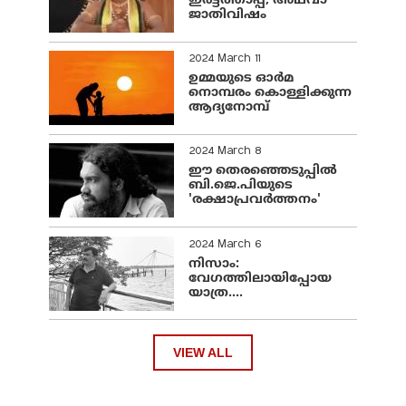
ഇരട്ടത്താപ്പ്, അഥവാ
ജാതിവിഷം
2024 March 11
ഉമ്മയുടെ ഓർമ
നൊമ്പരം കൊള്ളിക്കുന്ന
ആദ്യനോമ്പ്
2024 March 8
ഈ തെരഞ്ഞെടുപ്പില്‍
ബി.ജെ.പിയുടെ
'രക്ഷാപ്രവര്‍ത്തനം'
2024 March 6
നിസാം:
വേഗത്തിലായിപ്പോയ
യാത്ര....
VIEW ALL