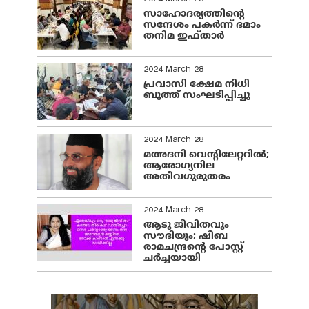
സാഹോദര്യത്തിന്റെ
സന്ദേശം പകർന്ന് ദമാം
തനിമ ഇഫ്‌താർ
2024 March 28
പ്രവാസി ക്ഷേമ നിധി
ബൂത്ത് സംഘടിപ്പിച്ചു
2024 March 28
മഅദനി വെന്റിലേറ്ററിൽ;
ആരോഗ്യനില
അതീവഗുരുതരം
2024 March 28
ആടു ജീവിതവും
സൗദിയും; ഷീബ
രാമചന്ദ്രന്റെ പോസ്റ്റ്
ചര്‍ച്ചയായി