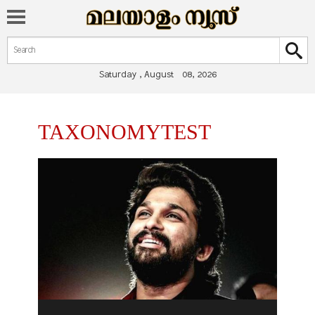
Search form
Search
Saturday , August 08, 2026
You are here
TAXONOMYTEST