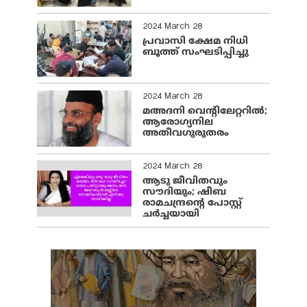
2024 March 28
പ്രവാസി ക്ഷേമ നിധി
ബൂത്ത് സംഘടിപ്പിച്ചു
2024 March 28
മഅദനി വെന്റിലേറ്ററിൽ;
ആരോഗ്യനില
അതീവഗുരുതരം
2024 March 28
ആടു ജീവിതവും
സൗദിയും; ഷീബ
രാമചന്ദ്രന്റെ പോസ്റ്റ്
ചര്‍ച്ചയായി