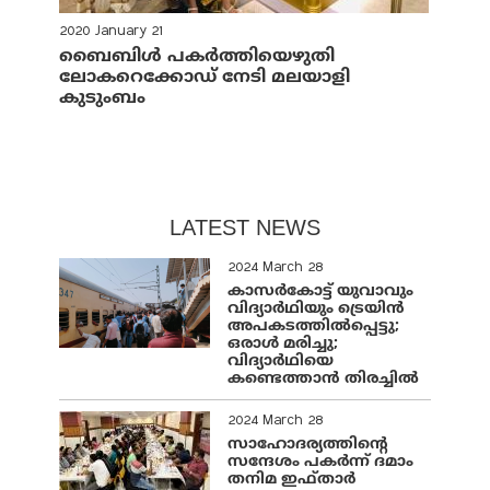
2020 January 21
ബൈബിള്‍ പകര്‍ത്തിയെഴുതി
ലോകറെക്കോഡ് നേടി മലയാളി
കുടുംബം
LATEST NEWS
2024 March 28
കാസർകോട്ട് യുവാവും
വിദ്യാർഥിയും ട്രെയിൻ
അപകടത്തിൽപ്പെട്ടു;
ഒരാൾ മരിച്ചു;
വിദ്യാർഥിയെ
കണ്ടെത്താൻ തിരച്ചിൽ
2024 March 28
സാഹോദര്യത്തിന്റെ
സന്ദേശം പകർന്ന് ദമാം
തനിമ ഇഫ്‌താർ