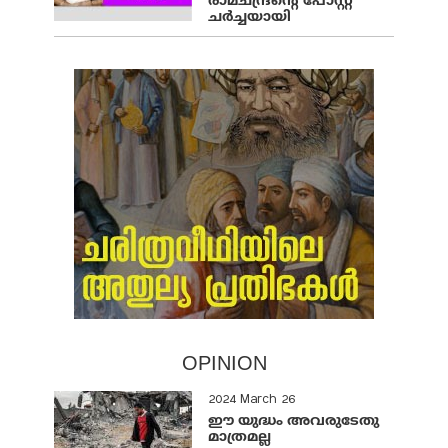
രാമചന്ദ്രന്റെ പോസ്റ്റ്
ചര്‍ച്ചയായി
OPINION
2024 March 26
ഈ യുദ്ധം അവരുടേതു
മാത്രമല്ല