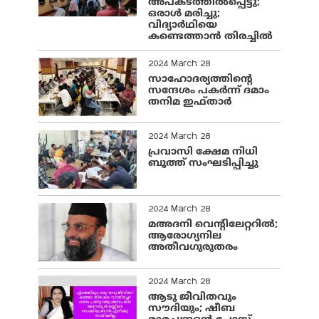
അപകടത്തിൽപ്പെട്ടു;
ഒരാൾ മരിച്ചു;
വിദ്യാർഥിയെ
കണ്ടെത്താൻ തിരച്ചിൽ
2024 March 28
സാഹോദര്യത്തിന്റെ
സന്ദേശം പകർന്ന് ദമാം
തനിമ ഇഫ്‌താർ
2024 March 28
പ്രവാസി ക്ഷേമ നിധി
ബൂത്ത് സംഘടിപ്പിച്ചു
2024 March 28
മഅദനി വെന്റിലേറ്ററിൽ;
ആരോഗ്യനില
അതീവഗുരുതരം
2024 March 28
ആടു ജീവിതവും
സൗദിയും; ഷീബ