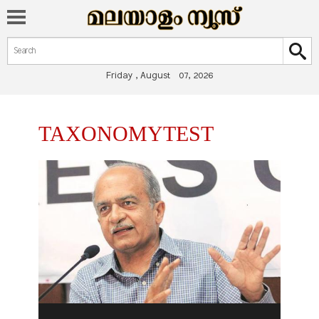
Search form
Search
Friday , August 07, 2026
You are here
TAXONOMYTEST