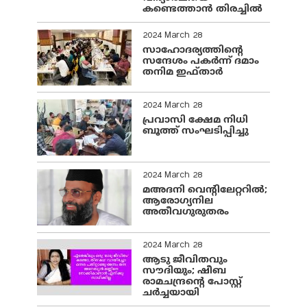
കണ്ടെത്താൻ തിരച്ചിൽ
2024 March 28
സാഹോദര്യത്തിന്റെ
സന്ദേശം പകർന്ന് ദമാം
തനിമ ഇഫ്‌താർ
2024 March 28
പ്രവാസി ക്ഷേമ നിധി
ബൂത്ത് സംഘടിപ്പിച്ചു
2024 March 28
മഅദനി വെന്റിലേറ്ററിൽ;
ആരോഗ്യനില
അതീവഗുരുതരം
2024 March 28
ആടു ജീവിതവും
സൗദിയും; ഷീബ
രാമചന്ദ്രന്റെ പോസ്റ്റ്
ചര്‍ച്ചയായി