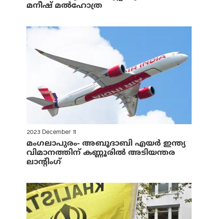
മനീഷ് മല്‍ഹോത്ര
2023 December 11
മംഗലാപുരം- അബൂദാബി എയര്‍ ഇന്ത്യ
വിമാനത്തിന് കണ്ണൂരില്‍ അടിയന്തര
ലാന്റിംഗ്