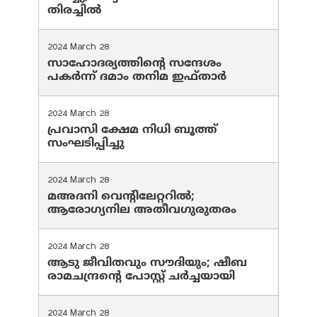
തിരച്ചിൽ
2024 March 28
സാഹോദര്യത്തിന്റെ സന്ദേശം
പകർന്ന് ദമാം തനിമ ഇഫ്‌താർ
2024 March 28
പ്രവാസി ക്ഷേമ നിധി ബൂത്ത്
സംഘടിപ്പിച്ചു
2024 March 28
മഅദനി വെന്റിലേറ്ററിൽ;
ആരോഗ്യനില അതീവഗുരുതരം
2024 March 28
ആടു ജീവിതവും സൗദിയും; ഷീബ
രാമചന്ദ്രന്റെ പോസ്റ്റ് ചര്‍ച്ചയായി
2024 March 28