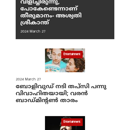
വിളിച്ചിരുന്നു,
പോകേണ്ടെന്നാണ്
തീരുമാനം- അശ്വതി
ശ്രീകാന്ത്
2024 March 27
Entertainment
2024 March 27
ബോളിവുഡ് നടി തപ്‌സി പന്നു
വിവാഹിതയായി; വരന്‍
ബാഡ്മിന്റണ്‍ താരം
Entertainment