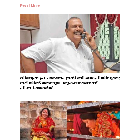
Read More
വിദ്വേഷ പ്രചാരണം ഇനി ബി.ജെ.പിയിലൂടെ;
നദിയില്‍ തോടുചേരുകയാണെന്ന്
പി.സി.ജോര്‍ജ്