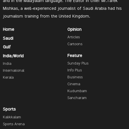
and in the Malayalam language. The Editor In chief Mr.Tarek
Mishkas, a well-experienced journalist of Saudi Arabia had his
journalism training from the United Kingdom.
Home
Opinion
Articles
Saudi
Cartoons
Gulf
Feature
India/World
Sunday Plus
India
Info Plus
International
Business
Kerala
Cinema
Kudumbam
Sancharam
Sports
Kalikkalam
Sports Arena