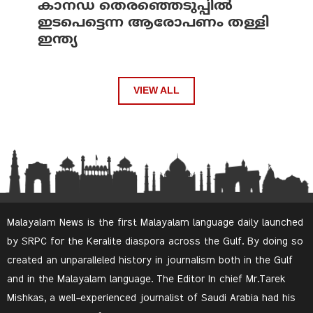
കാനഡ തെരഞ്ഞെടുപ്പില്‍
ഇടപെട്ടെന്ന ആരോപണം തള്ളി
ഇന്ത്യ
VIEW ALL
Malayalam News is the first Malayalam language daily launched
by SRPC for the Keralite diaspora across the Gulf. By doing so
created an unparalleled history in journalism both in the Gulf
and in the Malayalam language. The Editor In chief Mr.Tarek
Mishkas, a well-experienced journalist of Saudi Arabia had his