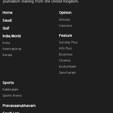
journalism training from the United Kingdom.
Home
Opinion
Articles
Saudi
Cartoons
Gulf
Feature
India/World
Sunday Plus
India
Info Plus
International
Business
Kerala
Cinema
Kudumbam
Sancharam
Sports
Kalikkalam
Sports Arena
Pravasaanubhavam