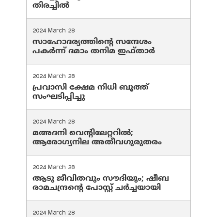
തിരച്ചിൽ
2024 March 28
സാഹോദര്യത്തിന്റെ സന്ദേശം
പകർന്ന് ദമാം തനിമ ഇഫ്‌താർ
2024 March 28
പ്രവാസി ക്ഷേമ നിധി ബൂത്ത്
സംഘടിപ്പിച്ചു
2024 March 28
മഅദനി വെന്റിലേറ്ററിൽ;
ആരോഗ്യനില അതീവഗുരുതരം
2024 March 28
ആടു ജീവിതവും സൗദിയും; ഷീബ
രാമചന്ദ്രന്റെ പോസ്റ്റ് ചര്‍ച്ചയായി
2024 March 28