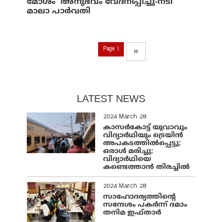
മോശം അനുഭവം വേദനിപ്പിച്ചു-നടി
മാലാ പാര്‍വതി
Page 1
››
LATEST NEWS
2024 March 28
കാസർകോട്ട് യുവാവും
വിദ്യാർഥിയും ട്രെയിൻ
അപകടത്തിൽപ്പെട്ടു;
ഒരാൾ മരിച്ചു;
വിദ്യാർഥിയെ
കണ്ടെത്താൻ തിരച്ചിൽ
2024 March 28
സാഹോദര്യത്തിന്റെ
സന്ദേശം പകർന്ന് ദമാം
തനിമ ഇഫ്‌താർ