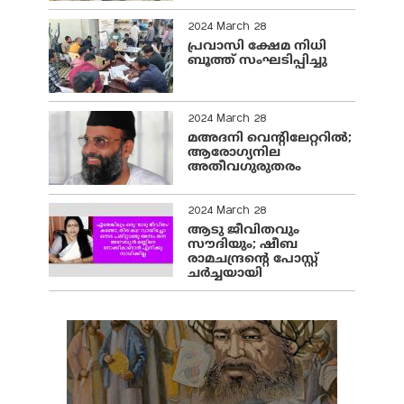
2024 March 28
പ്രവാസി ക്ഷേമ നിധി
ബൂത്ത് സംഘടിപ്പിച്ചു
2024 March 28
മഅദനി വെന്റിലേറ്ററിൽ;
ആരോഗ്യനില
അതീവഗുരുതരം
2024 March 28
ആടു ജീവിതവും
സൗദിയും; ഷീബ
രാമചന്ദ്രന്റെ പോസ്റ്റ്
ചര്‍ച്ചയായി