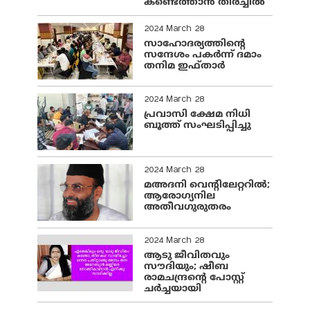
കണ്ടെത്താൻ തിരച്ചിൽ
2024 March 28
സാഹോദര്യത്തിന്റെ
സന്ദേശം പകർന്ന് ദമാം
തനിമ ഇഫ്‌താർ
2024 March 28
പ്രവാസി ക്ഷേമ നിധി
ബൂത്ത് സംഘടിപ്പിച്ചു
2024 March 28
മഅദനി വെന്റിലേറ്ററിൽ;
ആരോഗ്യനില
അതീവഗുരുതരം
2024 March 28
ആടു ജീവിതവും
സൗദിയും; ഷീബ
രാമചന്ദ്രന്റെ പോസ്റ്റ്
ചര്‍ച്ചയായി