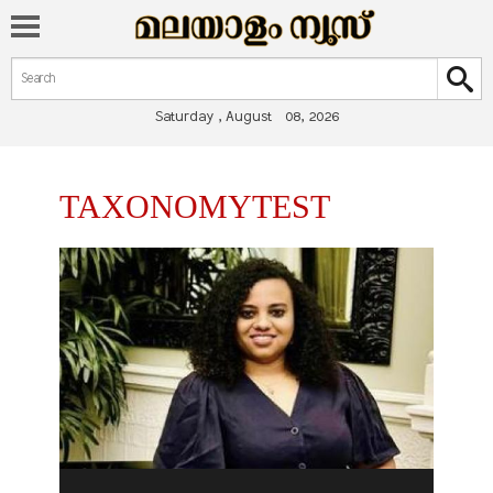
Search form
Search
Saturday , August 08, 2026
You are here
TAXONOMYTEST