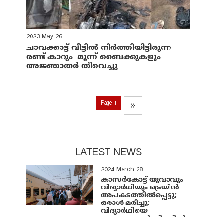
2023 May 26
ചാവക്കാട്ട് വീട്ടില്‍ നിര്‍ത്തിയിട്ടിരുന്ന
രണ്ട് കാറും മൂന്ന് ബൈക്കുകളും
അജ്ഞാതര്‍ തീവെച്ചു
Page 1
››
LATEST NEWS
2024 March 28
കാസർകോട്ട് യുവാവും
വിദ്യാർഥിയും ട്രെയിൻ
അപകടത്തിൽപ്പെട്ടു;
ഒരാൾ മരിച്ചു;
വിദ്യാർഥിയെ