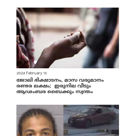
2024 February 13
ജോലി ഭിക്ഷാടനം, മാസ വരുമാനം
രണ്ടര ലക്ഷം; ഇരുനില വീടും
ആഢംബര ബൈക്കും സ്വന്തം