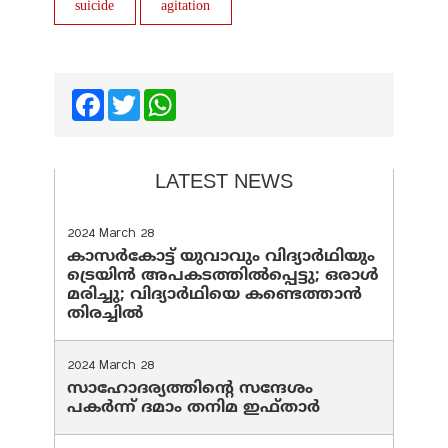
suicide
agitation
Facebook
Twitter
WhatsApp
LATEST NEWS
2024 March 28
കാസർകോട്ട് യുവാവും വിദ്യാർഥിയും
ട്രെയിൻ അപകടത്തിൽപ്പെട്ടു; ഒരാൾ
മരിച്ചു; വിദ്യാർഥിയെ കണ്ടെത്താൻ
തിരച്ചിൽ
2024 March 28
സാഹോദര്യത്തിന്റെ സന്ദേശം
പകർന്ന് ദമാം തനിമ ഇഫ്‌താർ