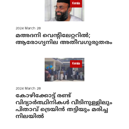
Kerala
2024 March 28
മഅദനി വെന്റിലേറ്ററിൽ;
ആരോഗ്യനില അതീവഗുരുതരം
Kerala
2024 March 28
കോഴിക്കോട്ട് രണ്ട്
വിദ്യാർത്ഥിനികൾ വീടിനുള്ളിലും
പിതാവ് ട്രെയിൻ തട്ടിയും മരിച്ച
നിലയിൽ