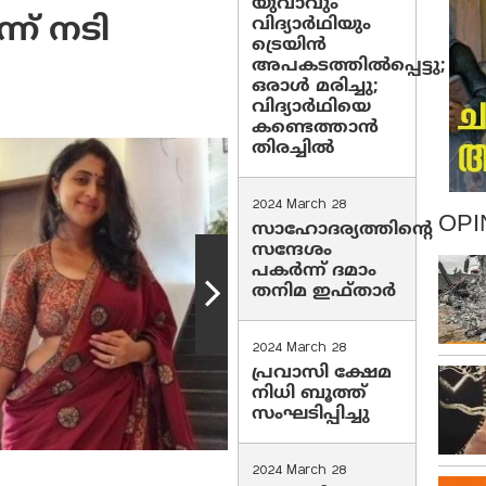
യുവാവും
ന് നടി
വിദ്യാർഥിയും
ട്രെയിൻ
അപകടത്തിൽപ്പെട്ടു;
ഒരാൾ മരിച്ചു;
വിദ്യാർഥിയെ
കണ്ടെത്താൻ
തിരച്ചിൽ
2024 March 28
OPI
സാഹോദര്യത്തിന്റെ
സന്ദേശം
പകർന്ന് ദമാം
തനിമ ഇഫ്‌താർ
2024 March 28
പ്രവാസി ക്ഷേമ
നിധി ബൂത്ത്
സംഘടിപ്പിച്ചു
2024 March 28