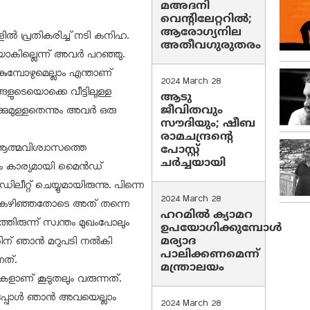
മഅദനി
വെന്റിലേറ്ററിൽ;
ആരോഗ്യനില
ളിൽ പ്രതികരിച്ച് നടി കനിഹ.
അതീവഗുരുതരം
ീയാകില്ലെന്ന് അവർ പറഞ്ഞു.
മ്പോഴുമെല്ലാം എന്താണ്
2024 March 28
ങളുടെയൊക്കെ വീട്ടിലുള്ള
ആടു
ജീവിതവും
്കുമുള്ളതെന്നും അവർ ഒരു
സൗദിയും; ഷീബ
രാമചന്ദ്രന്റെ
ം ആത്മവിശ്വാസത്തെ
പോസ്റ്റ്
ചര്‍ച്ചയായി
നും കാര്യമായി മൈൻഡ്
ലീറ്റ് ചെയ്യുമായിരുന്നു. പിന്നെ
2024 March 28
ട്ടം കഴിഞ്ഞതോടെ അത് തന്നെ
ഹറമില്‍ ക്യാമറ
രുന്ന് സ്വന്തം മുഖംപോലും
ഉപയോഗിക്കുമ്പോള്‍
മര്യാദ
്റിന് ഞാൻ മറുപടി നൽകി
പാലിക്കണമെന്ന്
നത്.
മന്ത്രാലയം
റുകളാണ് കൂടുതലും വരുന്നത്.
ം ഇപ്പോൾ ഞാൻ അവയെല്ലാം
2024 March 28