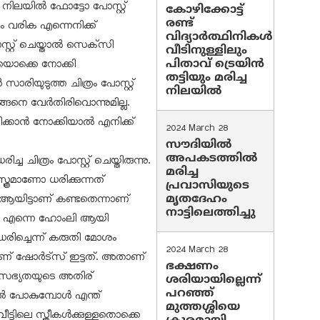
ന നിലയിൽ ഫോട്ടോ പോസ്റ്റ്
കോഴിക്കോട്ട്
രണ്ട്
ും വരിക എന്നെനിക്ക്
വിദ്യാർത്ഥിനികൾ
സ്റ്റ് ചെയ്താൽ സെക്‌സി
വീടിനുള്ളിലും
പിതാവ് ട്രെയിൻ
െയൊക്കെ നോക്കി
തട്ടിയും മരിച്ച
സാരിയുടുത്ത ചിത്രം പോസ്റ്റ്
നിലയിൽ
ങ്ങനെ വേർതിരിവൊന്നുമില്ല.
ിക്കാൻ നോക്കിയാൽ എനിക്ക്
2024 March 28
സൗദിയില്‍
അപകടത്തില്‍
 ചിത്രം പോസ്റ്റ് ചെയ്തിരുന്നു.
മരിച്ച
ത്രമാണോ ധരിക്കുന്നത്
പ്രവാസിയുടെ
മൃതദേഹം
 ആയിട്ടാണ് കണ്ടതെന്നാണ്
നാട്ടിലെത്തിച്ചു
ു: എന്നെ ഹോംലി ആയി
രിച്ചെന്ന് കരുതി മോശം
2024 March 28
്ടാണ് ഷോർട്‌സ് ഇട്ടത്. അതാണ്
ഭക്ഷണം
. സഭ്യതയുടെ അതിര്
ശരിയായില്ലെന്ന്
പറഞ്ഞ്
ിൽ പോകുമ്പോൾ എന്ത്
മുത്തശ്ശിയെ
ട്ടിലെ സ്ത്രീകൾക്കുള്ളതൊക്കെ