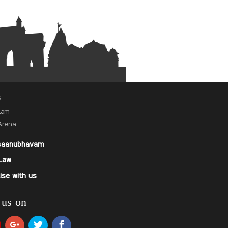
s
alam
Arena
saanubhavam
Law
ise with us
 us on