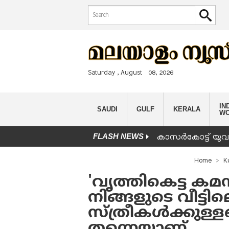
Search form
Search
Saturday , August 08, 2026
IND
SAUDI
GULF
KERALA
W
FLASH NEWS
കാസർകോട്ട് യുവാവ
You are here
Home
K
'വൃത്തികെട്ട കമന
നിങ്ങളുടെ വീട്ടി
സ്ത്രീകൾക്കുള
തന്നെയാണ്