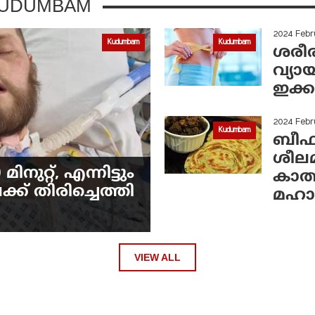
KUDUMBAM
2024 Febr
Kudumbam
Kudumbam
ശരീര
വ്യാ
ഇക്ക
2024 Febr
Kudumbam
ബീഫ
ശീല
നുറ്റ്, എന്നിട്ടും
കാത്
്ക് തിരിച്ചെത്തി
മഹ
VIEW ALL