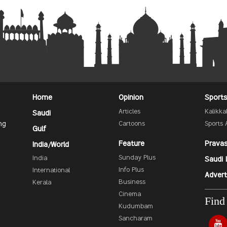
Home
Opinion
Sport
Articles
Kalikk
Saudi
ng
Cartoons
Sports 
Gulf
Feature
Prava
India/World
Sunday Plus
India
Saudi 
Info Plus
International
Advert
Business
Kerala
Cinema
Find
Kudumbam
Sancharam