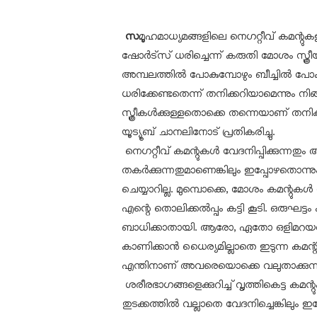
സ
മൂഹമാധ്യമങ്ങളിലെ നെഗറ്റീവ് കമന്റുക
ഷോർട്‌സ് ധരിച്ചെന്ന് കരുതി മോശം സ്ത്ര
അമ്പലത്തിൽ പോകുമ്പോഴും ബീച്ചിൽ പോകു
ധരിക്കേണ്ടതെന്ന് തനിക്കറിയാമെന്നും നിങ്
സ്ത്രീകൾക്കുള്ളതൊക്കെ തന്നെയാണ് തനിക
യൂട്യൂബ് ചാനലിനോട് പ്രതികരിച്ചു.
നെഗറ്റീവ് കമന്റുകൾ വേദനിപ്പിക്കുന്നതു
തകർക്കുന്നതുമാണെങ്കിലും ഇപ്പോഴതൊന്
ചെയ്യാറില്ല. മുമ്പൊക്കെ, മോശം കമന്റുകൾ ഡി
എന്റെ തൊലിക്കൽപ്പം കട്ടി കൂടി. ഒരുഘ
ബാധിക്കാതായി. ആരോ, ഏതോ ഒളിമറയത്തി
കാണിക്കാൻ ധൈര്യമില്ലാതെ ഇടുന്ന കമന
എന്തിനാണ് അവരെയൊക്കെ വലുതാക്കുന്
ശരീരഭാഗങ്ങളെക്കുറിച്ച് വൃത്തികെട്ട കമന്
തുടക്കത്തിൽ വല്ലാതെ വേദനിച്ചെങ്കിലു