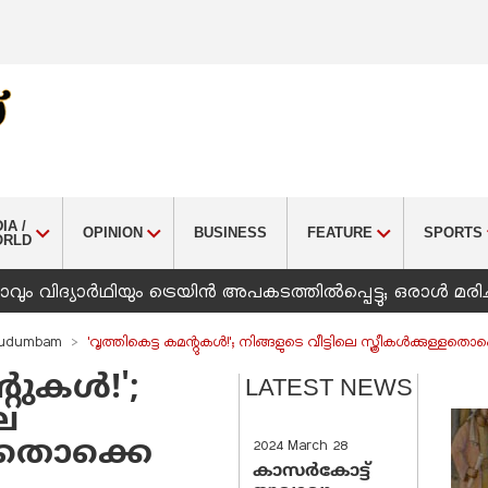
IA /
OPINION
BUSINESS
FEATURE
SPORTS
ORLD
ും വിദ്യാർഥിയും ട്രെയിൻ അപകടത്തിൽപ്പെട്ടു; ഒരാൾ മരിച
udumbam
'വൃത്തികെട്ട കമന്റുകൾ!'; നിങ്ങളുടെ വീട്ടിലെ സ്ത്രീകൾക്കുള്
്റുകൾ!';
LATEST NEWS
ലെ
്ളതൊക്കെ
2024 March 28
കാസർകോട്ട്