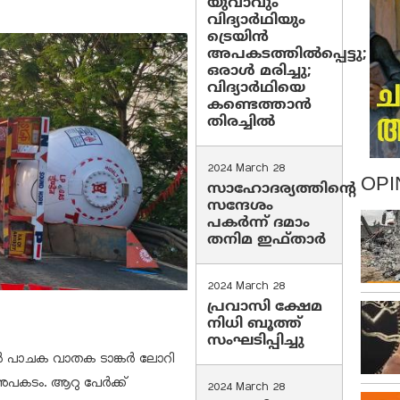
യുവാവും
വിദ്യാർഥിയും
ട്രെയിൻ
അപകടത്തിൽപ്പെട്ടു;
ഒരാൾ മരിച്ചു;
വിദ്യാർഥിയെ
കണ്ടെത്താൻ
തിരച്ചിൽ
2024 March 28
OPI
സാഹോദര്യത്തിന്റെ
സന്ദേശം
പകർന്ന് ദമാം
തനിമ ഇഫ്‌താർ
2024 March 28
പ്രവാസി ക്ഷേമ
നിധി ബൂത്ത്
സംഘടിപ്പിച്ചു
്‍ പാചക വാതക ടാങ്കര്‍ ലോറി
 അപകടം. ആറു പേര്‍ക്ക്
2024 March 28