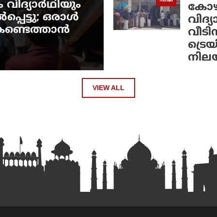
Kerala
 വിദ്യാർഥിയും
കോഴിക
പെട്ടു; ഒരാൾ
വിദ്
െ കണ്ടെത്താൻ
വീടി
ട്രെയ
നില
VIEW ALL