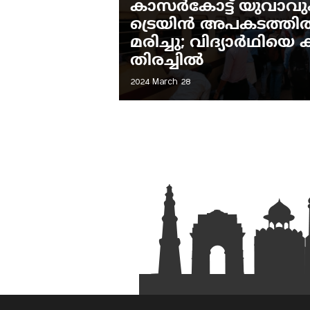
കാസർകോട്ട് യുവാവും
ട്രെയിൻ അപകടത്തിൽപ്
മരിച്ചു; വിദ്യാർഥിയ
തിരച്ചിൽ
2024 March 28