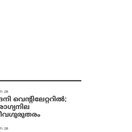
ch 28
ി വെന്റിലേറ്ററിൽ;
ഗ്യനില
വഗുരുതരം
ch 28