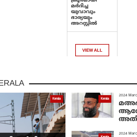
ക്രൂരമായി
മര്‍ദിച്ച
യുവാവും
ഭാര്യയും
അറസ്റ്റില്‍
VIEW ALL
ERALA
2024 Mar
Kerala
Kerala
മഅദന
ആരോ
അതീ
2024 Mar