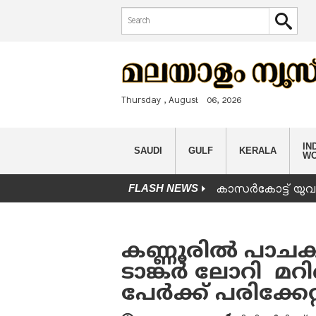
Search form
Search
Thursday , August 06, 2026
IND
SAUDI
GULF
KERALA
W
FLASH NEWS
കാസർകോട്ട് യുവാവ
You are here
കണ്ണൂരില്‍ പാ
ടാങ്കര്‍ ലോറി മ
പേര്‍ക്ക് പരിക്കേറ്