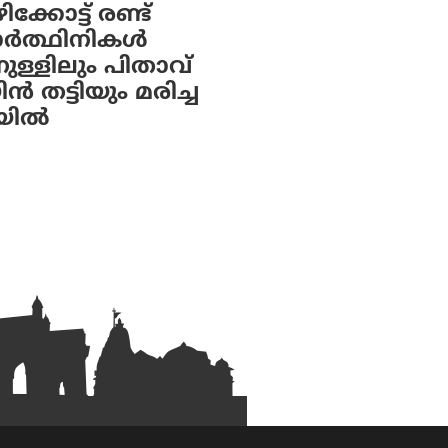
്കോട്ട് രണ്ട്
യാർത്ഥിനികൾ
നുള്ളിലും പിതാവ്
ിൻ തട്ടിയും മരിച്ച
യിൽ