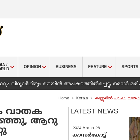
IA /
OPINION
BUSINESS
FEATURE
SPORTS
ORLD
ും വിദ്യാർഥിയും ട്രെയിൻ അപകടത്തിൽപ്പെട്ടു; ഒരാൾ മരിച
Home
Kerala
കണ്ണൂരില്‍ പാചക വാതക ടാ
ചക വാതക
LATEST NEWS
റിഞ്ഞു, ആറു
റു
2024 March 28
കാസർകോട്ട്