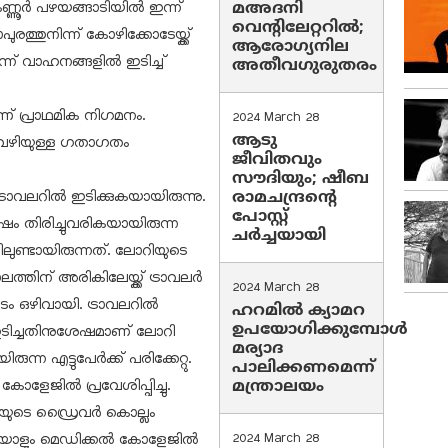
ണ്ണൂര്‍ പഴയങ്ങാടിയില്‍ ഇന്ന്
മഅദനി
വെന്റിലേറ്ററിൽ;
ത്തുനിന്ന് കോഴിക്കോടേയ്ക്ക്
ആരോഗ്യനില
ന് വാഹനങ്ങളില്‍ ഇടിച്ച്
അതീവഗുരുതരം
നാണ് പ്രാഥമിക നിഗമനം.
2024 March 28
ആടു
ം വഴിയുള്ള ഗതാഗതം
ജീവിതവും
സൗദിയും; ഷീബ
വലറില്‍ ഇടിക്കുകയായിരുന്നു.
രാമചന്ദ്രന്റെ
പോസ്റ്റ്
ഷം തിരിച്ചുവരികയായിരുന്ന
ചര്‍ച്ചയായി
ലുണ്ടായിരുന്നത്. ലോറിയുടെ
ിന് അരികിലേയ്ക്ക് ട്രാവലര്‍
2024 March 28
ം ഒഴിവായി. ട്രാവലറില്‍
ഹറമില്‍ ക്യാമറ
ഉപയോഗിക്കുമ്പോള്‍
 ഇടിച്ചതിനുശേഷമാണ് ലോറി
മര്യാദ
്ന എട്ടുപേര്‍ക്ക് പരിക്കേറ്റു.
പാലിക്കണമെന്ന്
ളേജില്‍ പ്രവേശിപ്പിച്ചു.
മന്ത്രാലയം
റിയുടെ ഡ്രൈവര്‍ കൊല്ലം
. ഇയാളും മെഡിക്കല്‍ കോളേജില്‍
2024 March 28