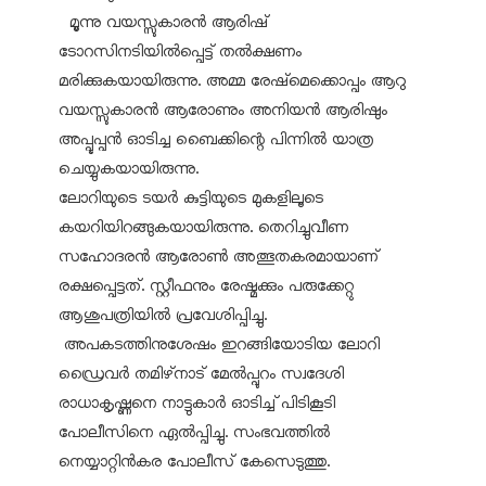
മൂന്നു വയസ്സുകാരൻ ആരിഷ്
ടോറസിനടിയിൽപ്പെട്ട് തൽക്ഷണം
മരിക്കുകയായിരുന്നു. അമ്മ രേഷ്‌മെക്കൊപ്പം ആറു
വയസ്സുകാരൻ ആരോണും അനിയൻ ആരിഷും
അപ്പൂപ്പൻ ഓടിച്ച ബൈക്കിന്റെ പിന്നിൽ യാത്ര
ചെയ്യുകയായിരുന്നു.
ലോറിയുടെ ടയർ കുട്ടിയുടെ മുകളിലൂടെ
കയറിയിറങ്ങുകയായിരുന്നു. തെറിച്ചുവീണ
സഹോദരൻ ആരോൺ അത്ഭുതകരമായാണ്
രക്ഷപ്പെട്ടത്. സ്റ്റീഫനും രേഷ്മക്കും പരുക്കേറ്റു
ആശുപത്രിയിൽ പ്രവേശിപ്പിച്ചു.
അപകടത്തിനുശേഷം ഇറങ്ങിയോടിയ ലോറി
ഡ്രൈവർ തമിഴ്‌നാട് മേൽപ്പുറം സ്വദേശി
രാധാകൃഷ്ണനെ നാട്ടുകാർ ഓടിച്ച് പിടികൂടി
പോലീസിനെ ഏൽപ്പിച്ചു. സംഭവത്തിൽ
നെയ്യാറ്റിൻകര പോലീസ് കേസെടുത്തു.