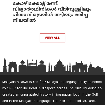
കോഴിക്കോട്ട് രണ്ട്
വിദ്യാർത്ഥിനികൾ വീടിനുള്ളിലും
പിതാവ് ട്രെയിൻ തട്ടിയും മരിച്ച
നിലയിൽ
VIEW ALL
Malayalam News is the first Malayalam language daily launched
by SRPC for the Keralite diaspora across the Gulf. By doing so
created an unparalleled history in journalism both in the Gulf
and in the Malayalam language. The Editor In chief Mr.Tarek