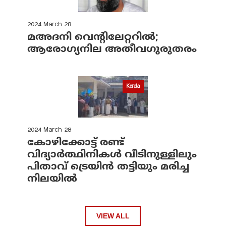
2024 March 28
മഅദനി വെന്റിലേറ്ററിൽ;
ആരോഗ്യനില അതീവഗുരുതരം
Kerala
2024 March 28
കോഴിക്കോട്ട് രണ്ട്
വിദ്യാർത്ഥിനികൾ വീടിനുള്ളിലും
പിതാവ് ട്രെയിൻ തട്ടിയും മരിച്ച
നിലയിൽ
VIEW ALL