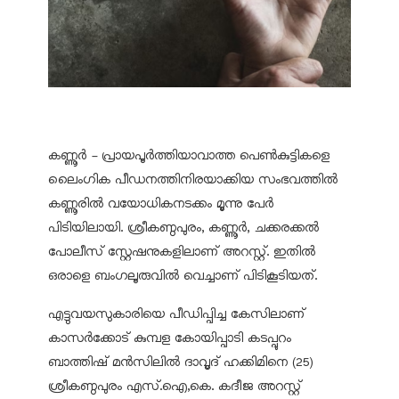
കണ്ണൂർ - പ്രായപൂർത്തിയാവാത്ത പെൺകുട്ടികളെ
ലൈംഗിക പീഡനത്തിനിരയാക്കിയ സംഭവത്തിൽ
കണ്ണൂരിൽ വയോധികനടക്കം മൂന്നു പേർ
പിടിയിലായി. ശ്രീകണ്ഠപുരം, കണ്ണൂർ, ചക്കരക്കൽ
പോലീസ് സ്റ്റേഷനുകളിലാണ് അറസ്റ്റ്. ഇതിൽ
ഒരാളെ ബംഗലൂരുവിൽ വെച്ചാണ് പിടികൂടിയത്.
എട്ടുവയസുകാരിയെ പീഡിപ്പിച്ച കേസിലാണ്
കാസർക്കോട് കുമ്പള കോയിപ്പാടി കടപ്പുറം
ബാത്തിഷ് മൻസിലിൽ ദാവൂദ് ഹക്കിമിനെ (25)
ശ്രീകണ്ഠപുരം എസ്.ഐ,കെ. കദീജ അറസ്റ്റ്