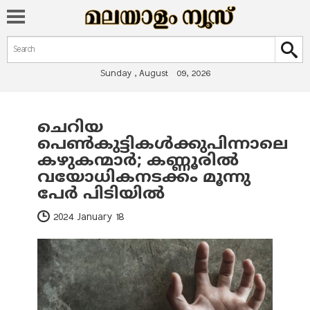
Search form
Search
Sunday , August 09, 2026
ചെറിയ
You are here
പെൺകുട്ടികൾക്കുപിന്നാലെ
കഴുകന്മാർ; കണ്ണൂരിൽ
വയോധികനടക്കം മൂന്നു
പേർ പിടിയിൽ
2024 January 18