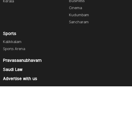
Business
Kerala
Cinema
Kudumbam
Sancharam
Sports
Kalikkalam
Sports Arena
Pravasaanubhavam
Saudi Law
Advertise with us
Find us on
© 2019 SAUDI RESEARCH & PUBLISHING COMPANY, All Rights Reserved And subject to Terms of Use
Agreement.