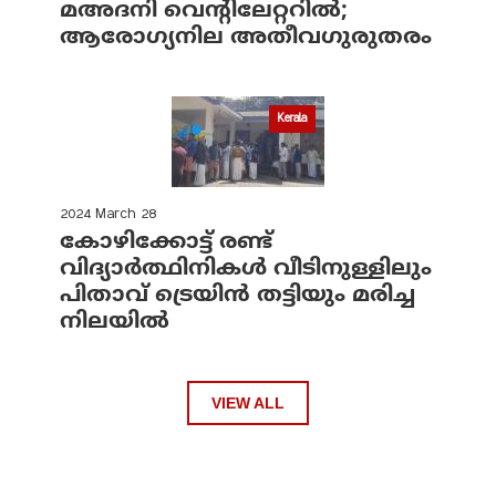
മഅദനി വെന്റിലേറ്ററിൽ;
ആരോഗ്യനില അതീവഗുരുതരം
Kerala
2024 March 28
കോഴിക്കോട്ട് രണ്ട്
വിദ്യാർത്ഥിനികൾ വീടിനുള്ളിലും
പിതാവ് ട്രെയിൻ തട്ടിയും മരിച്ച
നിലയിൽ
VIEW ALL