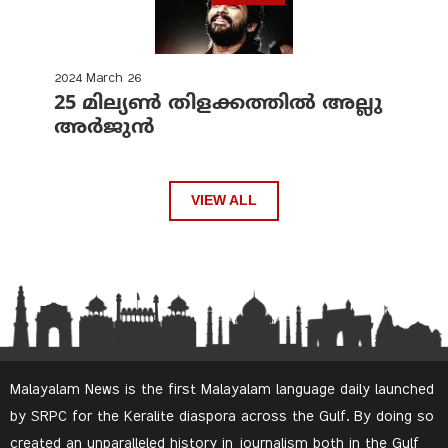
2024 March 26
25 മില്യണ്‍ തിളക്കത്തില്‍ അല്ലു
അര്‍ജുന്‍
VIEW ALL
Malayalam News is the first Malayalam language daily launched
by SRPC for the Keralite diaspora across the Gulf. By doing so
created an unparalleled history in journalism both in the Gulf