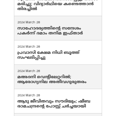
മരിച്ചു; വിദ്യാർഥിയെ കണ്ടെത്താൻ
തിരച്ചിൽ
2024 March 28
സാഹോദര്യത്തിന്റെ സന്ദേശം
പകർന്ന് ദമാം തനിമ ഇഫ്‌താർ
2024 March 28
പ്രവാസി ക്ഷേമ നിധി ബൂത്ത്
സംഘടിപ്പിച്ചു
2024 March 28
മഅദനി വെന്റിലേറ്ററിൽ;
ആരോഗ്യനില അതീവഗുരുതരം
2024 March 28
ആടു ജീവിതവും സൗദിയും; ഷീബ
രാമചന്ദ്രന്റെ പോസ്റ്റ് ചര്‍ച്ചയായി