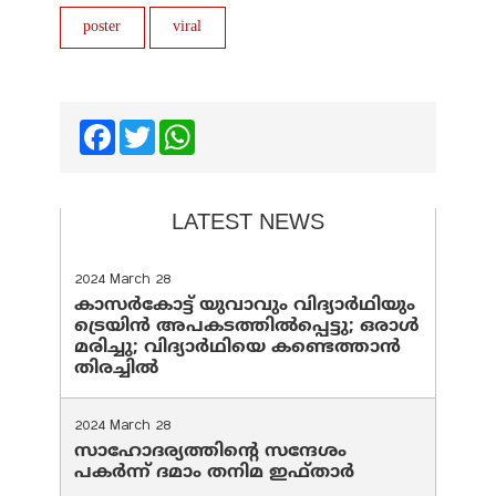
poster
viral
Facebook
Twitter
WhatsApp
LATEST NEWS
2024 March 28
കാസർകോട്ട് യുവാവും വിദ്യാർഥിയും
ട്രെയിൻ അപകടത്തിൽപ്പെട്ടു; ഒരാൾ
മരിച്ചു; വിദ്യാർഥിയെ കണ്ടെത്താൻ
തിരച്ചിൽ
2024 March 28
സാഹോദര്യത്തിന്റെ സന്ദേശം
പകർന്ന് ദമാം തനിമ ഇഫ്‌താർ