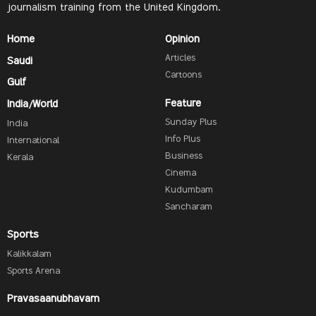
journalism training from the United Kingdom.
Home
Opinion
Articles
Saudi
Cartoons
Gulf
Feature
India/World
Sunday Plus
India
Info Plus
International
Business
Kerala
Cinema
Kudumbam
Sancharam
Sports
Kalikkalam
Sports Arena
Pravasaanubhavam