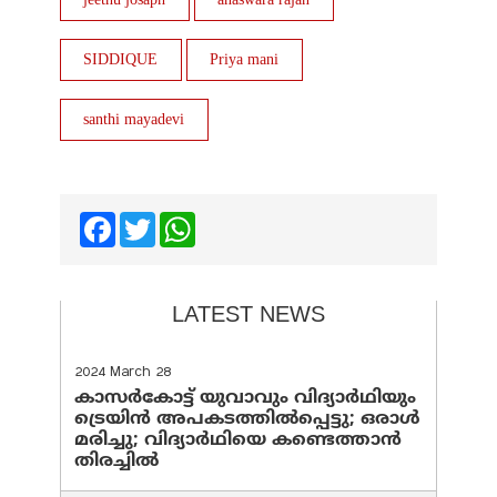
jeethu josaph
anaswara rajan
SIDDIQUE
Priya mani
santhi mayadevi
Facebook
Twitter
WhatsApp
LATEST NEWS
2024 March 28
കാസർകോട്ട് യുവാവും വിദ്യാർഥിയും
ട്രെയിൻ അപകടത്തിൽപ്പെട്ടു; ഒരാൾ
മരിച്ചു; വിദ്യാർഥിയെ കണ്ടെത്താൻ
തിരച്ചിൽ