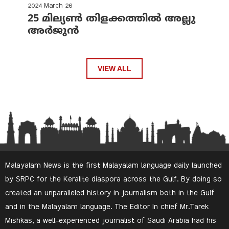
2024 March 26
25 മില്യണ്‍ തിളക്കത്തില്‍ അല്ലു
അര്‍ജുന്‍
VIEW ALL
Malayalam News is the first Malayalam language daily launched
by SRPC for the Keralite diaspora across the Gulf. By doing so
created an unparalleled history in journalism both in the Gulf
and in the Malayalam language. The Editor In chief Mr.Tarek
Mishkas, a well-experienced journalist of Saudi Arabia had his