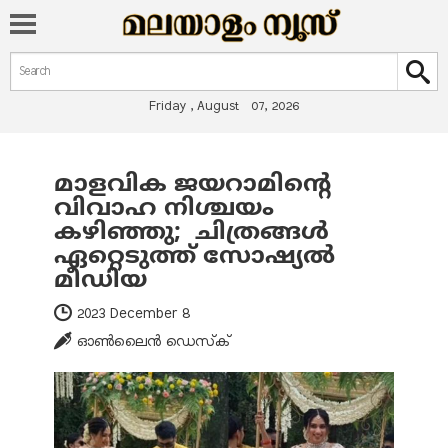
Search form
Search
Friday , August 07, 2026
മാളവിക ജയറാമിന്റെ
You are here
വിവാഹ നിശ്ചയം
കഴിഞ്ഞു; ചിത്രങ്ങൾ
ഏറ്റെടുത്ത് സോഷ്യൽ
മീഡിയ
2023 December 8
ഓണ്‍ലൈന്‍ ഡെസ്‌ക്