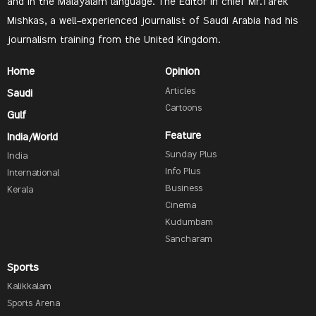
and in the Malayalam language. The Editor In chief Mr.Tarek
Mishkas, a well-experienced journalist of Saudi Arabia had his
journalism training from the United Kingdom.
Home
Opinion
Articles
Saudi
Cartoons
Gulf
Feature
India/World
Sunday Plus
India
Info Plus
International
Business
Kerala
Cinema
Kudumbam
Sancharam
Sports
Kalikkalam
Sports Arena