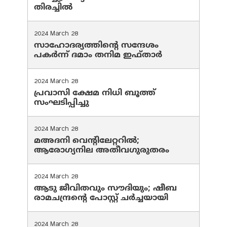
തിരച്ചിൽ
2024 March 28
സാഹോദര്യത്തിന്റെ സന്ദേശം
പകർന്ന് ദമാം തനിമ ഇഫ്‌താർ
2024 March 28
പ്രവാസി ക്ഷേമ നിധി ബൂത്ത്
സംഘടിപ്പിച്ചു
2024 March 28
മഅദനി വെന്റിലേറ്ററിൽ;
ആരോഗ്യനില അതീവഗുരുതരം
2024 March 28
ആടു ജീവിതവും സൗദിയും; ഷീബ
രാമചന്ദ്രന്റെ പോസ്റ്റ് ചര്‍ച്ചയായി
2024 March 28