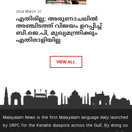
2024 March 27
എതിരില്ല; അരുണാചലില്‍
അഞ്ചിടത്ത് വിജയം ഉറപ്പിച്ച്
ബി.ജെ.പി, മുഖ്യമന്ത്രിക്കും
എതിരാളിയില്ല
VIEW ALL
Malayalam News is the first Malayalam language daily launched
by SRPC for the Keralite diaspora across the Gulf. By doing so