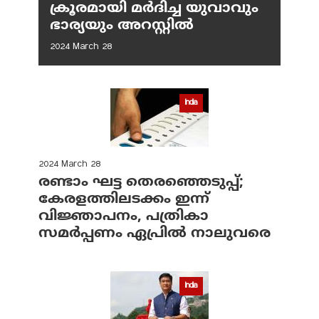
ക്രൂരമായി മര്‍ദിച്ച യുവാവും
ഭാര്യയും അറസ്റ്റില്‍
2024 March 28
India
2024 March 28
രണ്ടാം ഘട്ട തെരഞ്ഞെടുപ്പ്;
കേരളത്തിലടക്കം ഇന്ന്
വിജ്ഞാപനം, പത്രികാ
സമര്‍പ്പണം ഏപ്രില്‍ നാലുവരെ
India