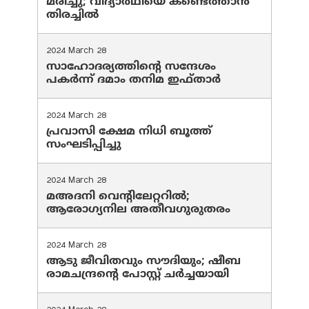
മരിച്ചു; വിദ്യാർഥിയെ കണ്ടെത്താൻ
തിരച്ചിൽ
2024 March 28
സാഹോദര്യത്തിന്റെ സന്ദേശം
പകർന്ന് ദമാം തനിമ ഇഫ്‌താർ
2024 March 28
പ്രവാസി ക്ഷേമ നിധി ബൂത്ത്
സംഘടിപ്പിച്ചു
2024 March 28
മഅദനി വെന്റിലേറ്ററിൽ;
ആരോഗ്യനില അതീവഗുരുതരം
2024 March 28
ആടു ജീവിതവും സൗദിയും; ഷീബ
രാമചന്ദ്രന്റെ പോസ്റ്റ് ചര്‍ച്ചയായി