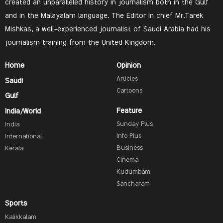
created an unparalleled history in journalism both in the Gulf
and in the Malayalam language. The Editor In chief Mr.Tarek
Mishkas, a well-experienced journalist of Saudi Arabia had his
journalism training from the United Kingdom.
Home
Opinion
Articles
Saudi
Cartoons
Gulf
Feature
India/World
Sunday Plus
India
Info Plus
International
Business
Kerala
Cinema
Kudumbam
Sancharam
Sports
Kalikkalam