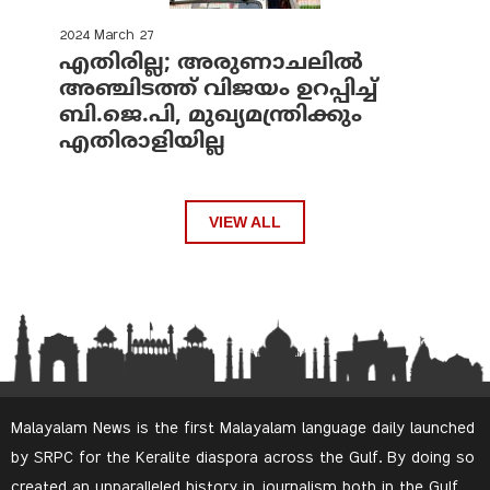
2024 March 27
എതിരില്ല; അരുണാചലില്‍
അഞ്ചിടത്ത് വിജയം ഉറപ്പിച്ച്
ബി.ജെ.പി, മുഖ്യമന്ത്രിക്കും
എതിരാളിയില്ല
VIEW ALL
Malayalam News is the first Malayalam language daily launched
by SRPC for the Keralite diaspora across the Gulf. By doing so
created an unparalleled history in journalism both in the Gulf