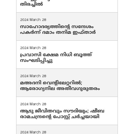
തിരച്ചിൽ
2024 March 28
സാഹോദര്യത്തിന്റെ സന്ദേശം
പകർന്ന് ദമാം തനിമ ഇഫ്‌താർ
2024 March 28
പ്രവാസി ക്ഷേമ നിധി ബൂത്ത്
സംഘടിപ്പിച്ചു
2024 March 28
മഅദനി വെന്റിലേറ്ററിൽ;
ആരോഗ്യനില അതീവഗുരുതരം
2024 March 28
ആടു ജീവിതവും സൗദിയും; ഷീബ
രാമചന്ദ്രന്റെ പോസ്റ്റ് ചര്‍ച്ചയായി
2024 March 28