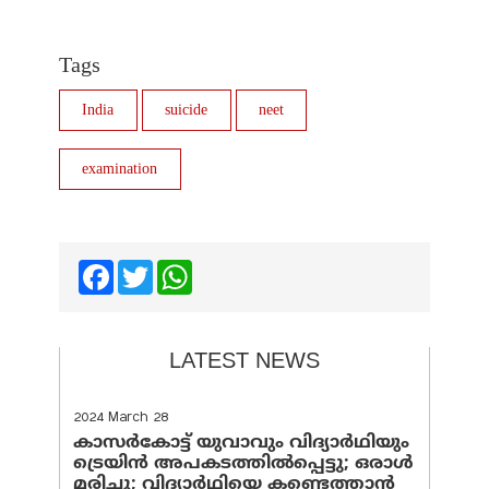
Tags
India
suicide
neet
examination
Facebook
Twitter
WhatsApp
LATEST NEWS
2024 March 28
കാസർകോട്ട് യുവാവും വിദ്യാർഥിയും
ട്രെയിൻ അപകടത്തിൽപ്പെട്ടു; ഒരാൾ
മരിച്ചു; വിദ്യാർഥിയെ കണ്ടെത്താൻ