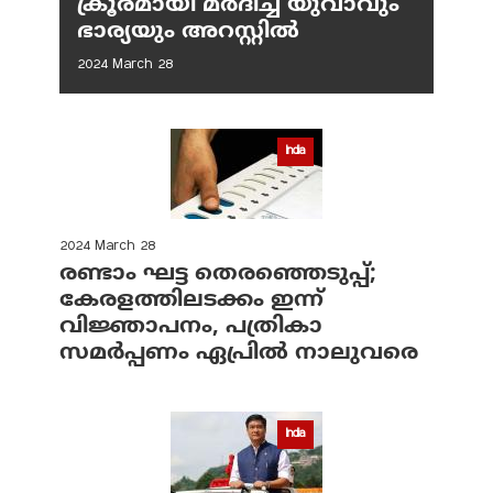
ക്രൂരമായി മര്‍ദിച്ച യുവാവും
ഭാര്യയും അറസ്റ്റില്‍
2024 March 28
India
2024 March 28
രണ്ടാം ഘട്ട തെരഞ്ഞെടുപ്പ്;
കേരളത്തിലടക്കം ഇന്ന്
വിജ്ഞാപനം, പത്രികാ
സമര്‍പ്പണം ഏപ്രില്‍ നാലുവരെ
India