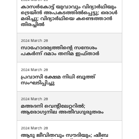
2024 March 28
കാസർകോട്ട് യുവാവും വിദ്യാർഥിയും
ട്രെയിൻ അപകടത്തിൽപ്പെട്ടു; ഒരാൾ
മരിച്ചു; വിദ്യാർഥിയെ കണ്ടെത്താൻ
തിരച്ചിൽ
2024 March 28
സാഹോദര്യത്തിന്റെ സന്ദേശം
പകർന്ന് ദമാം തനിമ ഇഫ്‌താർ
2024 March 28
പ്രവാസി ക്ഷേമ നിധി ബൂത്ത്
സംഘടിപ്പിച്ചു
2024 March 28
മഅദനി വെന്റിലേറ്ററിൽ;
ആരോഗ്യനില അതീവഗുരുതരം
2024 March 28
ആടു ജീവിതവും സൗദിയും; ഷീബ