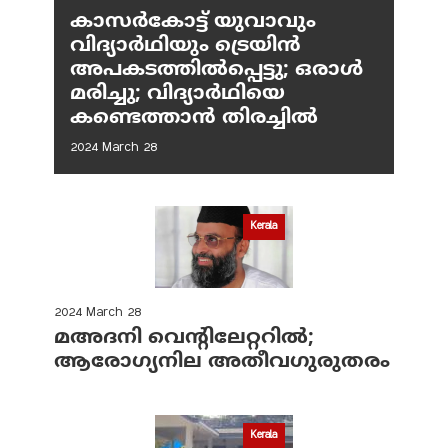
കാസർകോട്ട് യുവാവും
വിദ്യാർഥിയും ട്രെയിൻ
അപകടത്തിൽപ്പെട്ടു; ഒരാൾ
മരിച്ചു; വിദ്യാർഥിയെ
കണ്ടെത്താൻ തിരച്ചിൽ
2024 March 28
Kerala
2024 March 28
മഅദനി വെന്റിലേറ്ററിൽ;
ആരോഗ്യനില അതീവഗുരുതരം
Kerala