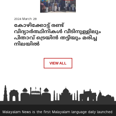
2024 March 28
കോഴിക്കോട്ട് രണ്ട്
വിദ്യാർത്ഥിനികൾ വീടിനുള്ളിലും
പിതാവ് ട്രെയിൻ തട്ടിയും മരിച്ച
നിലയിൽ
VIEW ALL
Malayalam News is the first Malayalam language daily launched