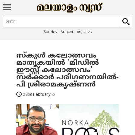
Search form
Search
Sunday , August 09, 2026
സ്‌കൂൾ കലോത്സവം
You are here
മാതൃകയിൽ 'മിഡിൽ
ഈസ്റ്റ് കലോത്സവം'
സർക്കാർ പരിഗണനയിൽ-
പി ശ്രീരാമകൃഷ്ണൻ
2023 February 5