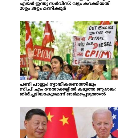
എയർ ഇന്ത്യ സർവീസ്; വട്ടം കറക്കിയത്
20ഉം 38ഉം മണിക്കൂർ
പണി പാളും! ന്യായീകരണത്തിലും
സി.പി.എം നേതാക്കളിൽ കടുത്ത ആശങ്ക;
തിരിച്ചടിയാകുമെന്ന് ഓർമപ്പെടുത്തൽ