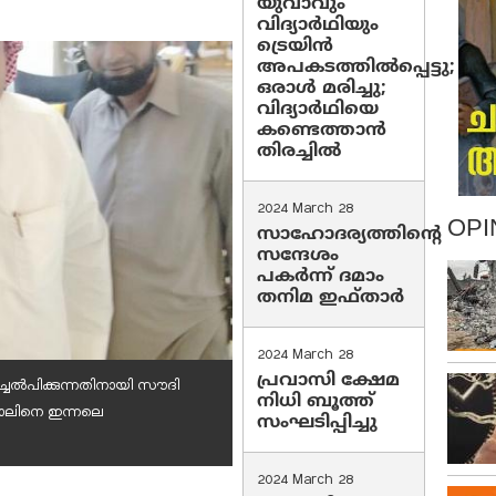
യുവാവും
വിദ്യാർഥിയും
ട്രെയിൻ
അപകടത്തിൽപ്പെട്ടു;
ഒരാൾ മരിച്ചു;
വിദ്യാർഥിയെ
കണ്ടെത്താൻ
തിരച്ചിൽ
2024 March 28
OPI
സാഹോദര്യത്തിന്റെ
സന്ദേശം
പകർന്ന് ദമാം
തനിമ ഇഫ്‌താർ
2024 March 28
പ്രവാസി ക്ഷേമ
ച്ചേല്‍പിക്കുന്നതിനായി സൗദി
നിധി ബൂത്ത്
ഖ്ബാലിനെ ഇന്നലെ
സംഘടിപ്പിച്ചു
2024 March 28