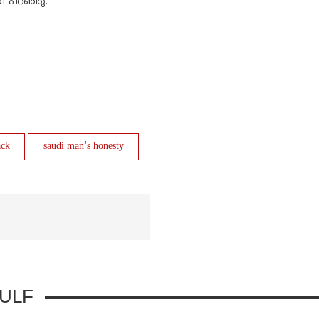
് പറഞ്ഞു.
ack
saudi man's honesty
ULF