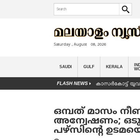
Search form
Search
Saturday , August 08, 2026
IND
SAUDI
GULF
KERALA
W
FLASH NEWS
കാസർകോട്ട് യുവാവ
You are here
ഒമ്പത് മാസം നീണ
അന്വേഷണം; ഒടു
പഴ്‌സിന്റെ ഉടമയ