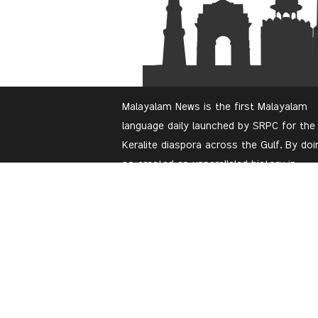
Malayalam News is the first Malayalam
language daily launched by SRPC for the
Keralite diaspora across the Gulf. By doi
so created an unparalleled history in
journalism both in the Gulf and in the
Malayalam language. The Editor In chief
Mr.Tarek Mishkas, a well-experienced
journalist of Saudi Arabia had his
journalism training from the United
Kingdom.