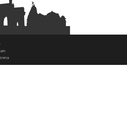
s
alam
Arena
saanubhavam
Law
ise with us
 us on