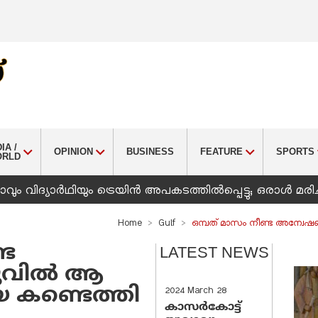
IA /
OPINION
BUSINESS
FEATURE
SPORTS
ORLD
ും വിദ്യാർഥിയും ട്രെയിൻ അപകടത്തിൽപ്പെട്ടു; ഒരാൾ മരിച
Home
Gulf
ഒമ്പത് മാസം നീണ്ട അന്വേഷണ
്ട
LATEST NEWS
വില്‍ ആ
െ കണ്ടെത്തി
2024 March 28
കാസർകോട്ട്