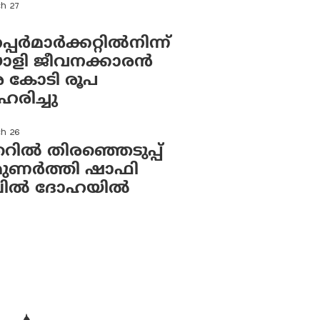
h 27
ര്‍മാര്‍ക്കറ്റില്‍നിന്ന്
ളി ജീവനക്കാരന്‍
ര കോടി രൂപ
രിച്ചു
ch 26
റിൽ തിരഞ്ഞെടുപ്പ്
മുണർത്തി ഷാഫി
്പിൽ ദോഹയിൽ