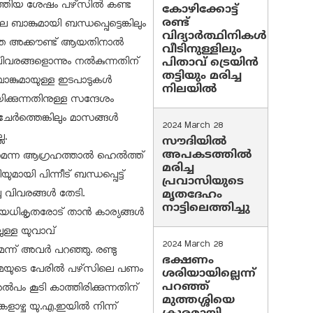
ിച്ചെത്തിയ ശേഷം പഴ്‌സില്‍ കണ്ട
കോഴിക്കോട്ട്
രണ്ട്
ാങ്കുമായി ബന്ധപ്പെട്ടെങ്കിലും
വിദ്യാർത്ഥിനികൾ
്ത അക്കൗണ്ട് ആയതിനാല്‍
വീടിനുള്ളിലും
ിവരങ്ങളൊന്നും നല്‍കുന്നതിന്
പിതാവ് ട്രെയിൻ
തട്ടിയും മരിച്ച
 ബാങ്കുമായുള്ള ഇടപാടുകള്‍
നിലയിൽ
ക്കുന്നതിനുള്ള സന്ദേശം
 ചേര്‍ത്തെങ്കിലും മാസങ്ങള്‍
2024 March 28
ല.
സൗദിയില്‍
അപകടത്തില്‍
്ന ആഗ്രഹത്താല്‍ ഹെല്‍ത്ത്
മരിച്ച
ുമായി പിന്നീട് ബന്ധപ്പെട്ട്
പ്രവാസിയുടെ
 വിവരങ്ങള്‍ തേടി.
മൃതദേഹം
നാട്ടിലെത്തിച്ചു
ിയധികൃതരോട് താന്‍ കാര്യങ്ങള്‍
ലുള്ള യുവാവ്
2024 March 28
ന്ന് അവര്‍ പറഞ്ഞു. രണ്ടു
ഭക്ഷണം
ല. ഉടമയുടെ പേരില്‍ പഴ്‌സിലെ പണം
ശരിയായില്ലെന്ന്
പറഞ്ഞ്
‍പം കൂടി കാത്തിരിക്കുന്നതിന്
മുത്തശ്ശിയെ
ളാഴ്ച യു.എ.ഇയില്‍ നിന്ന്