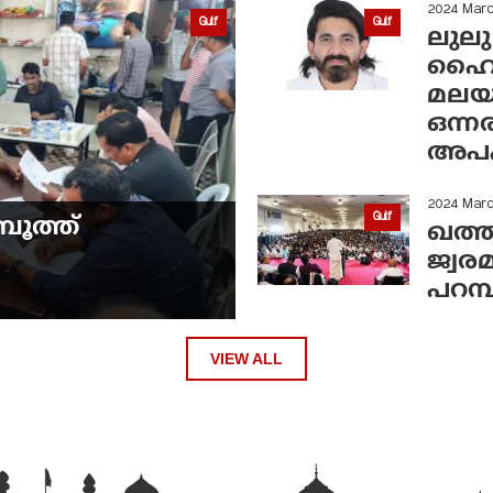
2024 Marc
Gulf
Gulf
ലുലു
ഹൈപ്പ
മലയാ
ഒന്ന
അപഹ
2024 Mar
Gulf
ബൂത്ത്
ഖത്ത
ജ്വര
പറമ
VIEW ALL