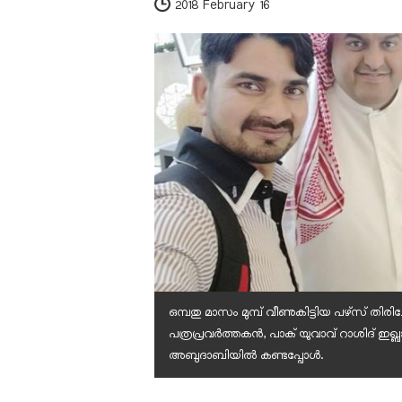
2018 February 16
ഒമ്പതു മാസം മുമ്പ് വീണുകിട്ടിയ പഴ്‌സ് തിരി
പത്രപ്രവര്‍ത്തകന്‍, പാക് യുവാവ് റാശിദ് ഇ
അബുദാബിയില്‍ കണ്ടപ്പോള്‍.