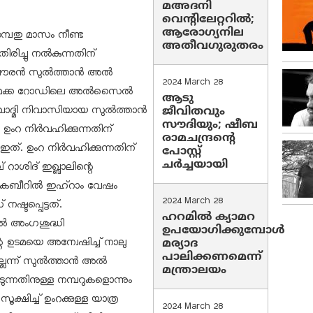
മഅദനി
വെന്റിലേറ്ററിൽ;
ആരോഗ്യനില
മ്പതു മാസം നീണ്ട
അതീവഗുരുതരം
ച്ചു നല്‍കുന്നതിന്
രന്‍ സുല്‍ത്താന്‍ അല്‍
2024 March 28
-മക്ക റോഡിലെ അല്‍സൈല്‍
ആടു
വാദ്മി നിവാസിയായ സുല്‍ത്താന്‍
ജീവിതവും
സൗദിയും; ഷീബ
ഉംറ നിര്‍വഹിക്കുന്നതിന്
രാമചന്ദ്രന്റെ
ത്. ഉംറ നിര്‍വഹിക്കുന്നതിന്
പോസ്റ്റ്
ചര്‍ച്ചയായി
 റാശിദ് ഇഖ്ബാലിന്റെ
കബീറില്‍ ഇഹ്‌റാം വേഷം
2024 March 28
ഷ്ടപ്പെട്ടത്.
ഹറമില്‍ ക്യാമറ
്‍ അംഗശുദ്ധി
ഉപയോഗിക്കുമ്പോള്‍
റെ ഉടമയെ അന്വേഷിച്ച് നാലു
മര്യാദ
പാലിക്കണമെന്ന്
െന്ന് സുല്‍ത്താന്‍ അല്‍
മന്ത്രാലയം
്നതിനുള്ള നമ്പറുകളൊന്നും
ൂക്ഷിച്ച് ഉംറക്കുള്ള യാത്ര
2024 March 28