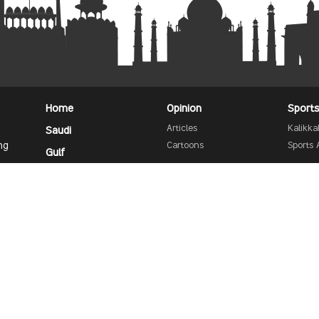
Home
Opinion
Sport
Articles
Kalikk
Saudi
ng
Cartoons
Sports 
Gulf
Feature
Prava
India/World
Sunday Plus
India
Saudi 
Info Plus
International
Advert
Business
Kerala
Cinema
Find
Kudumbam
Sancharam