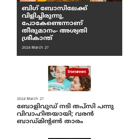
ബിഗ് ബോസിലേക്ക്
വിളിച്ചിരുന്നു,
പോകേണ്ടെന്നാണ്
തീരുമാനം- അശ്വതി
ശ്രീകാന്ത്
2024 March 27
Entertainment
2024 March 27
ബോളിവുഡ് നടി തപ്‌സി പന്നു
വിവാഹിതയായി; വരന്‍
ബാഡ്മിന്റണ്‍ താരം