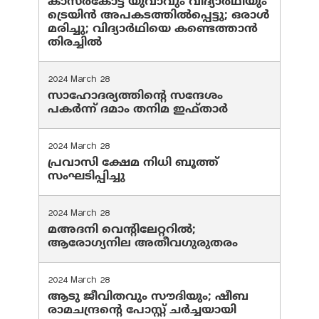
കാസർകോട്ട് യുവാവും വിദ്യാർഥിയും
ട്രെയിൻ അപകടത്തിൽപ്പെട്ടു; ഒരാൾ
മരിച്ചു; വിദ്യാർഥിയെ കണ്ടെത്താൻ
തിരച്ചിൽ
2024 March 28
സാഹോദര്യത്തിന്റെ സന്ദേശം
പകർന്ന് ദമാം തനിമ ഇഫ്‌താർ
2024 March 28
പ്രവാസി ക്ഷേമ നിധി ബൂത്ത്
സംഘടിപ്പിച്ചു
2024 March 28
മഅദനി വെന്റിലേറ്ററിൽ;
ആരോഗ്യനില അതീവഗുരുതരം
2024 March 28
ആടു ജീവിതവും സൗദിയും; ഷീബ
രാമചന്ദ്രന്റെ പോസ്റ്റ് ചര്‍ച്ചയായി