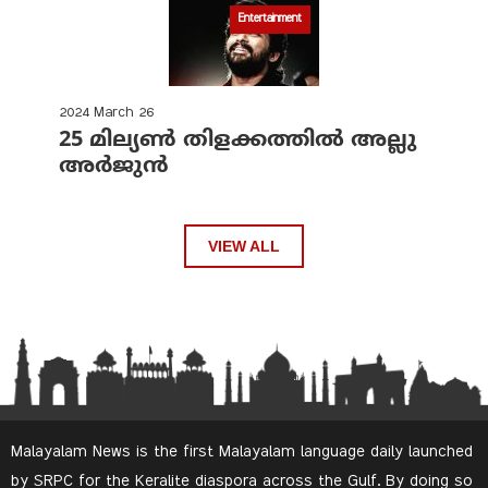
Entertainment
2024 March 26
25 മില്യണ്‍ തിളക്കത്തില്‍ അല്ലു
അര്‍ജുന്‍
VIEW ALL
Malayalam News is the first Malayalam language daily launched
by SRPC for the Keralite diaspora across the Gulf. By doing so