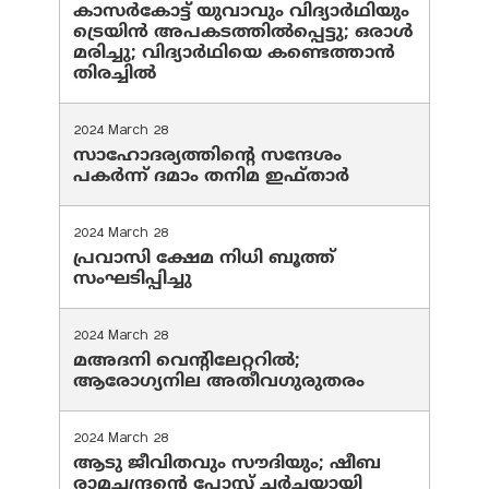
കാസർകോട്ട് യുവാവും വിദ്യാർഥിയും
ട്രെയിൻ അപകടത്തിൽപ്പെട്ടു; ഒരാൾ
മരിച്ചു; വിദ്യാർഥിയെ കണ്ടെത്താൻ
തിരച്ചിൽ
2024 March 28
സാഹോദര്യത്തിന്റെ സന്ദേശം
പകർന്ന് ദമാം തനിമ ഇഫ്‌താർ
2024 March 28
പ്രവാസി ക്ഷേമ നിധി ബൂത്ത്
സംഘടിപ്പിച്ചു
2024 March 28
മഅദനി വെന്റിലേറ്ററിൽ;
ആരോഗ്യനില അതീവഗുരുതരം
2024 March 28
ആടു ജീവിതവും സൗദിയും; ഷീബ
രാമചന്ദ്രന്റെ പോസ്റ്റ് ചര്‍ച്ചയായി