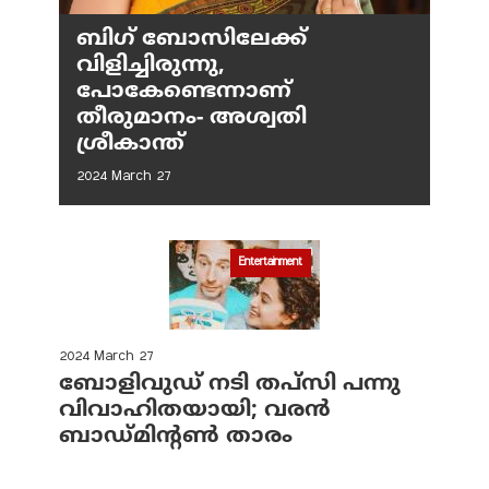
ബിഗ് ബോസിലേക്ക്
വിളിച്ചിരുന്നു,
പോകേണ്ടെന്നാണ്
തീരുമാനം- അശ്വതി
ശ്രീകാന്ത്
2024 March 27
Entertainment
2024 March 27
ബോളിവുഡ് നടി തപ്‌സി പന്നു
വിവാഹിതയായി; വരന്‍
ബാഡ്മിന്റണ്‍ താരം