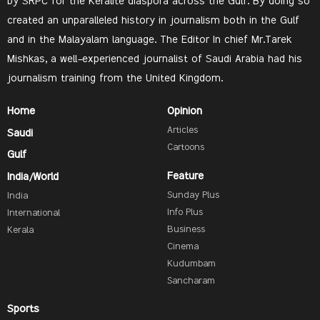
by SRPC for the Keralite diaspora across the Gulf. By doing so
created an unparalleled history in journalism both in the Gulf
and in the Malayalam language. The Editor In chief Mr.Tarek
Mishkas, a well-experienced journalist of Saudi Arabia had his
journalism training from the United Kingdom.
Home
Opinion
Articles
Saudi
Cartoons
Gulf
Feature
India/World
Sunday Plus
India
Info Plus
International
Business
Kerala
Cinema
Kudumbam
Sancharam
Sports