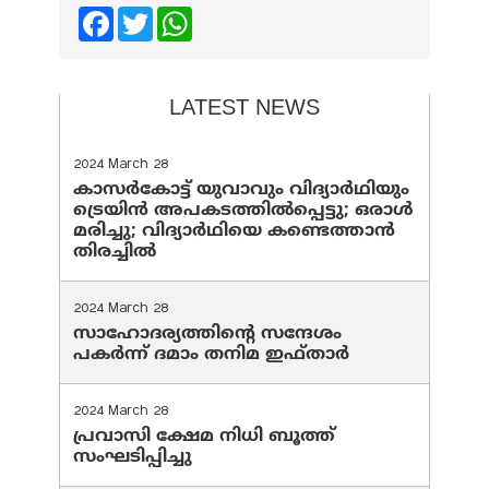
Facebook
Twitter
WhatsApp
LATEST NEWS
2024 March 28
കാസർകോട്ട് യുവാവും വിദ്യാർഥിയും
ട്രെയിൻ അപകടത്തിൽപ്പെട്ടു; ഒരാൾ
മരിച്ചു; വിദ്യാർഥിയെ കണ്ടെത്താൻ
തിരച്ചിൽ
2024 March 28
സാഹോദര്യത്തിന്റെ സന്ദേശം
പകർന്ന് ദമാം തനിമ ഇഫ്‌താർ
2024 March 28
പ്രവാസി ക്ഷേമ നിധി ബൂത്ത്
സംഘടിപ്പിച്ചു