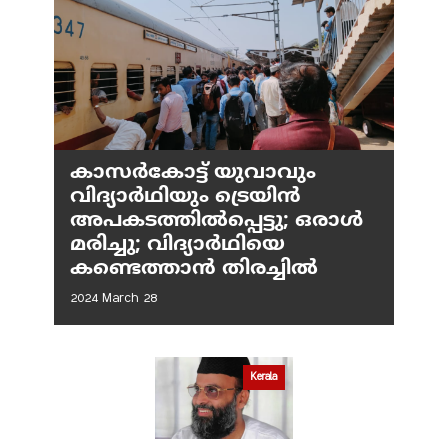
കാസർകോട്ട് യുവാവും
വിദ്യാർഥിയും ട്രെയിൻ
അപകടത്തിൽപ്പെട്ടു; ഒരാൾ
മരിച്ചു; വിദ്യാർഥിയെ
കണ്ടെത്താൻ തിരച്ചിൽ
2024 March 28
Kerala