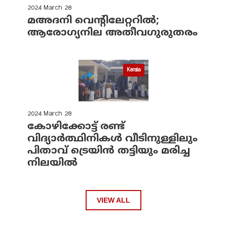
2024 March 28
മഅദനി വെന്റിലേറ്ററിൽ;
ആരോഗ്യനില അതീവഗുരുതരം
Kerala
2024 March 28
കോഴിക്കോട്ട് രണ്ട്
വിദ്യാർത്ഥിനികൾ വീടിനുള്ളിലും
പിതാവ് ട്രെയിൻ തട്ടിയും മരിച്ച
നിലയിൽ
VIEW ALL