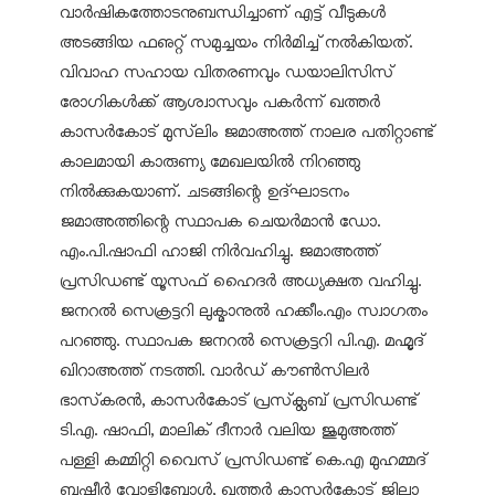
വാർഷികത്തോടനുബന്ധിച്ചാണ് എട്ട് വീടുകൾ
അടങ്ങിയ ഫഌറ്റ് സമുച്ചയം നിർമിച്ച് നൽകിയത്.
വിവാഹ സഹായ വിതരണവും ഡയാലിസിസ്
രോഗികൾക്ക് ആശ്വാസവും പകർന്ന് ഖത്തർ
കാസർകോട് മുസ്‌ലിം ജമാഅത്ത് നാലര പതിറ്റാണ്ട്
കാലമായി കാരുണ്യ മേഖലയിൽ നിറഞ്ഞു
നിൽക്കുകയാണ്. ചടങ്ങിന്റെ ഉദ്ഘാടനം
ജമാഅത്തിന്റെ സ്ഥാപക ചെയർമാൻ ഡോ.
എം.പി.ഷാഫി ഹാജി നിർവഹിച്ചു. ജമാഅത്ത്
പ്രസിഡണ്ട് യൂസഫ് ഹൈദർ അധ്യക്ഷത വഹിച്ചു.
ജനറൽ സെക്രട്ടറി ലുക്മാനുൽ ഹക്കീം.എം സ്വാഗതം
പറഞ്ഞു. സ്ഥാപക ജനറൽ സെക്രട്ടറി പി.എ. മഹ്മൂദ്
ഖിറാഅത്ത് നടത്തി. വാർഡ് കൗൺസിലർ
ഭാസ്‌കരൻ, കാസർകോട് പ്രസ്‌ക്ലബ് പ്രസിഡണ്ട്
ടി.എ. ഷാഫി, മാലിക് ദീനാർ വലിയ ജുമുഅത്ത്
പള്ളി കമ്മിറ്റി വൈസ് പ്രസിഡണ്ട് കെ.എ മുഹമ്മദ്
ബഷീർ വോളിബോൾ, ഖത്തർ കാസർകോട് ജില്ലാ