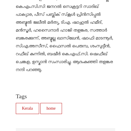
കെ.എം.സി.സി ജനറൽ സെക്രട്ടറി സാദിഖ്
പാക്യാര, പീസ് പബ്ലിക് സ്‌കൂൾ പ്രിൻസിപ്പൽ
അബ്ദുൽ ജലീൽ മർത്യ, ടി.എ. ഷാഹുൽ ഹമീദ്,
മൻസൂർ, ഹസൈനാർ ഹാജി തളങ്കര, സത്താർ
ബങ്കരക്കുന്ന്, അബ്ദുല്ല ഖാസിലേൻ, ഷാഫി മാടന്നൂർ,
സി.എ.അസീസ്, ഫൈസൽ പെരുമ്പ, ശംസുദ്ദീൻ,
റഫീഖ് കുന്നിൽ, ബഷീർ കെ.എഫ്.സി. ഷെഫീഖ്
ചെങ്കള, ഉസ്മാൻ സംസാരിച്ചു. ആദംകുഞ്ഞി തളങ്കര
നന്ദി പറഞ്ഞു.
Tags
Kerala
home