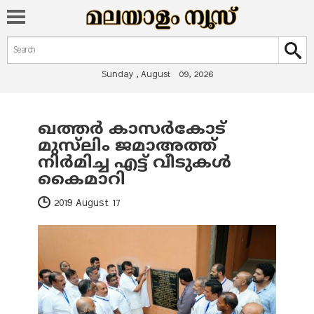
Search form
Search
Sunday , August 09, 2026
ഖത്തർ കാസർകോട്
You are here
മുസ്‌ലിം ജമാഅത്ത്
നിർമിച്ച എട്ട് വീടുകൾ
കൈമാറി
2019 August 17