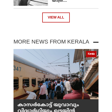
യാത്ര....
VIEW ALL
MORE NEWS FROM KERALA
Kerala
കാസർകോട്ട് യുവാവും
വിദ്യാർഥിയും ട്രെയിൻ