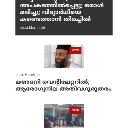
അപകടത്തിൽപ്പെട്ടു; ഒരാൾ
മരിച്ചു; വിദ്യാർഥിയെ
കണ്ടെത്താൻ തിരച്ചിൽ
2024 March 28
Kerala
2024 March 28
മഅദനി വെന്റിലേറ്ററിൽ;
ആരോഗ്യനില അതീവഗുരുതരം
Kerala