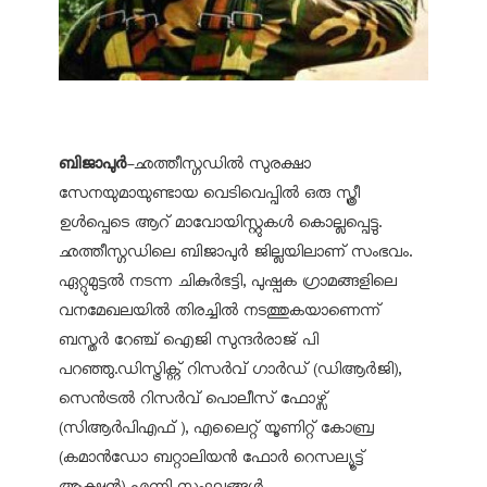
ബിജാപുര്‍
-ഛത്തീസ്ഗഡില്‍ സുരക്ഷാ
സേനയുമായുണ്ടായ വെടിവെപ്പില്‍ ഒരു സ്ത്രീ
ഉള്‍പ്പെടെ ആറ് മാവോയിസ്റ്റുകള്‍ കൊല്ലപ്പെട്ടു.
ഛത്തീസ്ഗഡിലെ ബിജാപുര്‍ ജില്ലയിലാണ് സംഭവം.
ഏറ്റുമുട്ടല്‍ നടന്ന ചികുര്‍ഭട്ടി, പുഷ്പക ഗ്രാമങ്ങളിലെ
വനമേഖലയില്‍ തിരച്ചില്‍ നടത്തുകയാണെന്ന്
ബസ്തര്‍ റേഞ്ച് ഐജി സുന്ദര്‍രാജ് പി
പറഞ്ഞു.ഡിസ്ട്രിക്റ്റ് റിസര്‍വ് ഗാര്‍ഡ് (ഡിആര്‍ജി),
സെന്‍ട്രല്‍ റിസര്‍വ് പൊലീസ് ഫോഴ്സ്
(സിആര്‍പിഎഫ്), എലൈറ്റ് യൂണിറ്റ് കോബ്ര
(കമാന്‍ഡോ ബറ്റാലിയന്‍ ഫോര്‍ റെസല്യൂട്ട്
ആക്ഷന്‍) എന്നി സംഘങ്ങള്‍