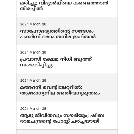
മരിച്ചു; വിദ്യാർഥിയെ കണ്ടെത്താൻ
തിരച്ചിൽ
2024 March 28
സാഹോദര്യത്തിന്റെ സന്ദേശം
പകർന്ന് ദമാം തനിമ ഇഫ്‌താർ
2024 March 28
പ്രവാസി ക്ഷേമ നിധി ബൂത്ത്
സംഘടിപ്പിച്ചു
2024 March 28
മഅദനി വെന്റിലേറ്ററിൽ;
ആരോഗ്യനില അതീവഗുരുതരം
2024 March 28
ആടു ജീവിതവും സൗദിയും; ഷീബ
രാമചന്ദ്രന്റെ പോസ്റ്റ് ചര്‍ച്ചയായി