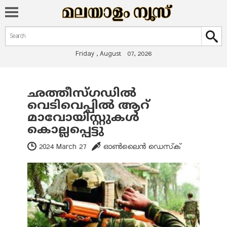
Search form
Search
Friday , August 07, 2026
ഛത്തീസ്ഗഡില്‍
You are here
വെടിവെപ്പില്‍ ആറ്
മാവോയിസ്റ്റുകള്‍
കൊല്ലപ്പെട്ടു
2024 March 27
ഓണ്‍ലൈന്‍ ഡെസ്‌ക്