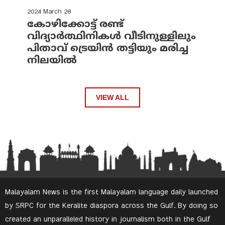
2024 March 28
കോഴിക്കോട്ട് രണ്ട്
വിദ്യാർത്ഥിനികൾ വീടിനുള്ളിലും
പിതാവ് ട്രെയിൻ തട്ടിയും മരിച്ച
നിലയിൽ
VIEW ALL
Malayalam News is the first Malayalam language daily launched
by SRPC for the Keralite diaspora across the Gulf. By doing so
created an unparalleled history in journalism both in the Gulf