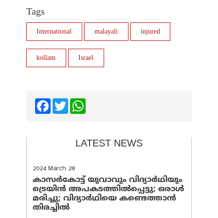
Tags
International
malayali
injured
kollam
Israel
Facebook
Twitter
WhatsApp
LATEST NEWS
2024 March 28
കാസർകോട്ട് യുവാവും വിദ്യാർഥിയും
ട്രെയിൻ അപകടത്തിൽപ്പെട്ടു; ഒരാൾ
മരിച്ചു; വിദ്യാർഥിയെ കണ്ടെത്താൻ
തിരച്ചിൽ