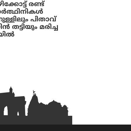
്കോട്ട് രണ്ട്
യാർത്ഥിനികൾ
നുള്ളിലും പിതാവ്
ിൻ തട്ടിയും മരിച്ച
യിൽ