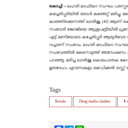
കൊച്ചി -
ലഹരി മാഫിയാ സംഘം പരസ്പരം ഏറ്റ
കച്ചേരിപ്പടിയിൽ ഒരാൾ കുത്തേറ്റ് മരിച്ചു. മറ
കാഞ്ഞിരക്കുന്നത്ത് ലാൽജു (40) ആണ് കൊല്ലപ
സ്വദേശി ജോജിയെ ആശുപത്രിയിൽ പ്രവേശിപ്പ
എട്ട് മണിയോടെ കച്ചേരിപ്പടി ആയുർവേദ 
വച്ചാണ് സംഭവം. ലഹരി മാഫിയാ സംഘങ്ങൾ
സംഭവത്തിൽ കേസെടുത്ത് അന്വേഷണം 
പറഞ്ഞു. മരിച്ച ലാൽജു കൊലപാതക കേസ
മൃതദേഹം എറണാകുളം മെഡിക്കൽ ട്രസ്റ്റ്
Tags
Kerala
Drug mafia clashes
1 
Facebook
Twitter
WhatsApp