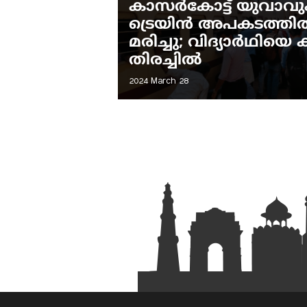
കാസർകോട്ട് യുവാവും
ട്രെയിൻ അപകടത്തിൽപ്
മരിച്ചു; വിദ്യാർഥിയ
തിരച്ചിൽ
2024 March 28