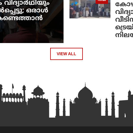
Kerala
 വിദ്യാർഥിയും
കോഴിക
പെട്ടു; ഒരാൾ
വിദ്
െ കണ്ടെത്താൻ
വീടി
ട്രെയ
നില
VIEW ALL