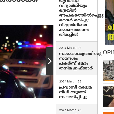
യുവാവും
വിദ്യാർഥിയും
ട്രെയിൻ
അപകടത്തിൽപ്പെട്ടു;
ഒരാൾ മരിച്ചു;
വിദ്യാർഥിയെ
കണ്ടെത്താൻ
തിരച്ചിൽ
2024 March 28
OPI
സാഹോദര്യത്തിന്റെ
സന്ദേശം
പകർന്ന് ദമാം
തനിമ ഇഫ്‌താർ
2024 March 28
പ്രവാസി ക്ഷേമ
നിധി ബൂത്ത്
സംഘടിപ്പിച്ചു
2024 March 28