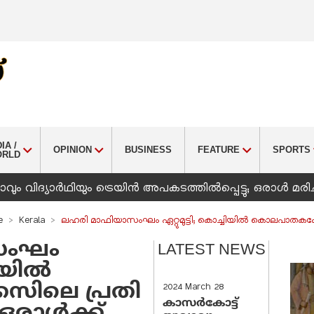
IA /
OPINION
BUSINESS
FEATURE
SPORTS
ORLD
ും വിദ്യാർഥിയും ട്രെയിൻ അപകടത്തിൽപ്പെട്ടു; ഒരാൾ മരിച
e
Kerala
ലഹരി മാഫിയാസംഘം ഏറ്റുമുട്ടി; കൊച്ചിയിൽ കൊലപാതകക്കേസിലെ
സംഘം
LATEST NEWS
ചിയിൽ
ിലെ പ്രതി
2024 March 28
കാസർകോട്ട്
; ഒരാൾക്ക്