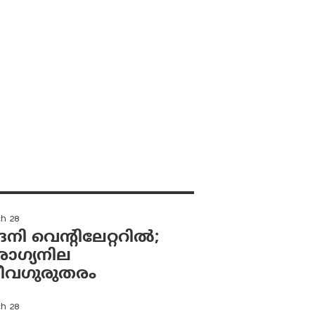
ch 28
ി വെന്റിലേറ്ററിൽ;
ഗ്യനില
വഗുരുതരം
ch 28