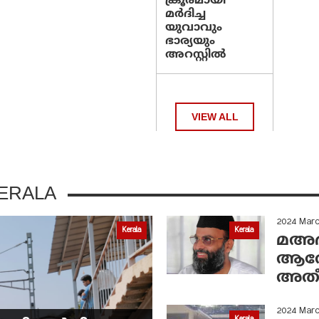
ക്രൂരമായി
മര്‍ദിച്ച
യുവാവും
ഭാര്യയും
അറസ്റ്റില്‍
VIEW ALL
ERALA
2024 Mar
Kerala
Kerala
മഅദന
ആരോ
അതീ
2024 Mar