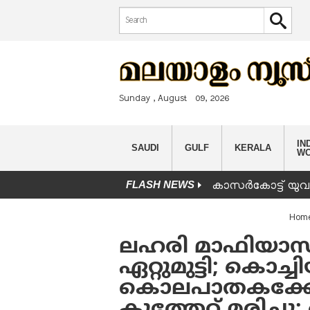
Search form
Search
Sunday , August 09, 2026
IND
SAUDI
GULF
KERALA
W
FLASH NEWS
കാസർകോട്ട് യുവാവ
You are here
Hom
ലഹരി മാഫിയാ
ഏറ്റുമുട്ടി; കൊച്
കൊലപാതകക്കേസ
കുത്തേറ്റ് മരിച്ചു