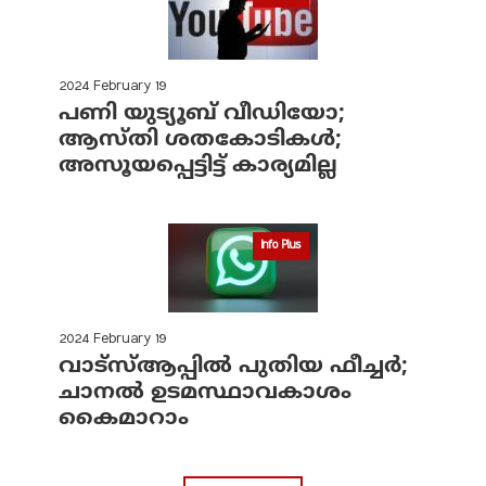
2024 February 19
പണി യുട്യൂബ് വീഡിയോ;
ആസ്തി ശതകോടികള്‍;
അസൂയപ്പെട്ടിട്ട് കാര്യമില്ല
Info Plus
2024 February 19
വാട്‌സ്ആപ്പില്‍ പുതിയ ഫീച്ചര്‍;
ചാനല്‍ ഉടമസ്ഥാവകാശം
കൈമാറാം