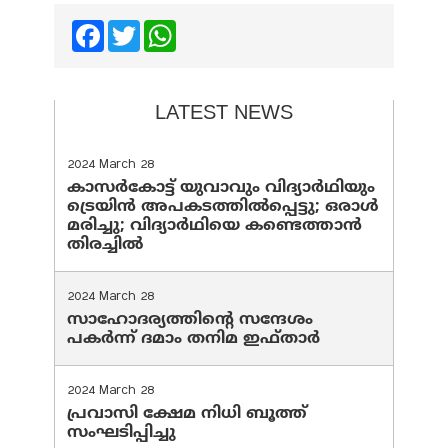
Facebook
Twitter
WhatsApp
LATEST NEWS
2024 March 28
കാസർകോട്ട് യുവാവും വിദ്യാർഥിയും
ട്രെയിൻ അപകടത്തിൽപ്പെട്ടു; ഒരാൾ
മരിച്ചു; വിദ്യാർഥിയെ കണ്ടെത്താൻ
തിരച്ചിൽ
2024 March 28
സാഹോദര്യത്തിന്റെ സന്ദേശം
പകർന്ന് ദമാം തനിമ ഇഫ്‌താർ
2024 March 28
പ്രവാസി ക്ഷേമ നിധി ബൂത്ത്
സംഘടിപ്പിച്ചു