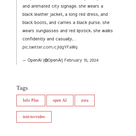
and animated city signage. she wears a
black leather jacket, a long red dress, and
black boots, and carries a black purse. she
wears sunglasses and red lipstick. she walks
confidently and casually.…
pic.twitter.com/cjIdgYFaWq
— OpenAI (@OpenAI)
February 15, 2024
Tags
Info Plus
open AI
zora
text-to-video