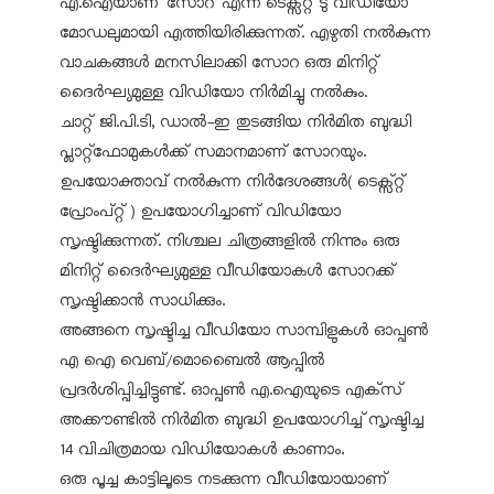
എ.ഐയാണ് 'സോറ' എന്ന ടെക്സ്റ്റ് ടു വീഡിയോ
മോഡലുമായി എത്തിയിരിക്കുന്നത്. എഴുതി നല്‍കുന്ന
വാചകങ്ങള്‍ മനസിലാക്കി സോറ ഒരു മിനിറ്റ്
ദൈര്‍ഘ്യമുള്ള വിഡിയോ നിര്‍മിച്ചു നല്‍കും.
ചാറ്റ് ജി.പി.ടി, ഡാല്‍-ഇ തുടങ്ങിയ നിര്‍മിത ബുദ്ധി
പ്ലാറ്റ്‌ഫോമുകള്‍ക്ക് സമാനമാണ് സോറയും.
ഉപയോക്താവ് നല്‍കുന്ന നിര്‍ദേശങ്ങള്‍( ടെക്സ്റ്റ്
പ്രോംപ്റ്റ് ) ഉപയോഗിച്ചാണ് വിഡിയോ
സൃഷ്ടിക്കുന്നത്. നിശ്ചല ചിത്രങ്ങളില്‍ നിന്നും ഒരു
മിനിറ്റ് ദൈര്‍ഘ്യമുള്ള വീഡിയോകള്‍ സോറക്ക്
സൃഷ്ടിക്കാന്‍ സാധിക്കും.
അങ്ങനെ സൃഷ്ടിച്ച വീഡിയോ സാമ്പിളുകള്‍ ഓപ്പണ്‍
എ ഐ വെബ്/മൊബൈല്‍ ആപ്പില്‍
പ്രദര്‍ശിപ്പിച്ചിട്ടുണ്ട്. ഓപ്പണ്‍ എ.ഐയുടെ എക്‌സ്
അക്കൗണ്ടില്‍ നിര്‍മിത ബുദ്ധി ഉപയോഗിച്ച് സൃഷ്ടിച്ച
14 വിചിത്രമായ വിഡിയോകള്‍ കാണാം.
ഒരു പൂച്ച കാട്ടിലൂടെ നടക്കുന്ന വീഡിയോയാണ്