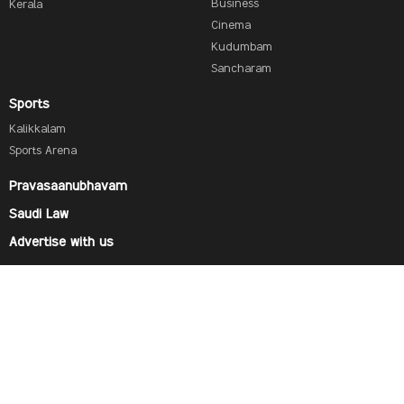
Business
Kerala
Cinema
Kudumbam
Sancharam
Sports
Kalikkalam
Sports Arena
Pravasaanubhavam
Saudi Law
Advertise with us
Find us on
© 2019 SAUDI RESEARCH & PUBLISHING COMPANY, All Rights Reserved And subject to Terms of Use
Agreement.