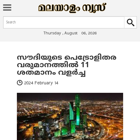
Search form
Search
Thursday , August 06, 2026
സൗദിയുടെ പെട്രോളിതര
You are here
വരുമാനത്തിൽ 11
ശതമാനം വളർച്ച
2024 February 14