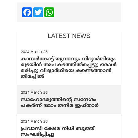
Facebook
Twitter
WhatsApp
LATEST NEWS
2024 March 28
കാസർകോട്ട് യുവാവും വിദ്യാർഥിയും
ട്രെയിൻ അപകടത്തിൽപ്പെട്ടു; ഒരാൾ
മരിച്ചു; വിദ്യാർഥിയെ കണ്ടെത്താൻ
തിരച്ചിൽ
2024 March 28
സാഹോദര്യത്തിന്റെ സന്ദേശം
പകർന്ന് ദമാം തനിമ ഇഫ്‌താർ
2024 March 28
പ്രവാസി ക്ഷേമ നിധി ബൂത്ത്
സംഘടിപ്പിച്ചു