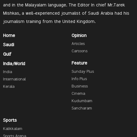
and in the Malayalam language. The Editor In chief Mr.Tarek
Mishkas, a well-experienced journalist of Saudi Arabia had his
journalism training from the United Kingdom.
Home
Opinion
Articles
Saudi
Cartoons
Gulf
Feature
India/World
Sunday Plus
India
Info Plus
International
Business
Kerala
Cinema
Kudumbam
Sancharam
Sports
Kalikkalam
Sports Arena