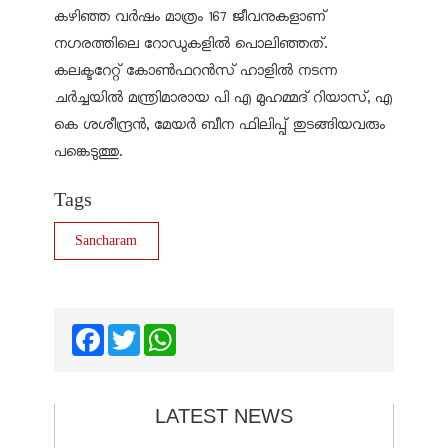
കഴിഞ്ഞ വർഷം മാത്രം 167 ജീവനുകളാണ്
നഗരത്തിലെ റോഡുകളിൽ പൊലിഞ്ഞത്.
കലക്ടറേറ്റ് കോൺഫറൻസ് ഹാളിൽ നടന്ന
ചർച്ചയിൽ മന്ത്രിമാരായ പി എ മുഹമ്മദ് റിയാസ്, എ
കെ ശശീന്ദ്രൻ, മേയർ ബീന ഫിലിപ്പ് തുടങ്ങിയവരും
പങ്കെടുത്തു.
Tags
Sancharam
Facebook
Twitter
WhatsApp
LATEST NEWS