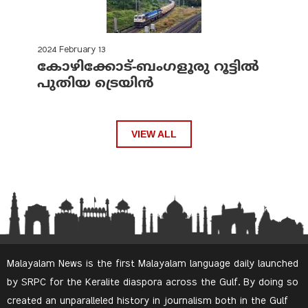
2024 February 13
കോഴിക്കോട്-ബംഗളൂരു റൂട്ടിൽ
പുതിയ ട്രെയിൻ
VIEW ALL
Malayalam News is the first Malayalam language daily launched
by SRPC for the Keralite diaspora across the Gulf. By doing so
created an unparalleled history in journalism both in the Gulf