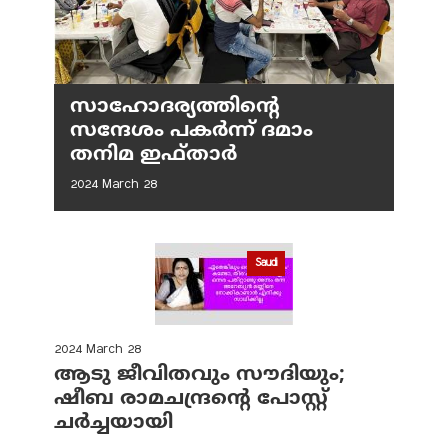
സാഹോദര്യത്തിന്റെ
സന്ദേശം പകർന്ന് ദമാം
തനിമ ഇഫ്‌താർ
2024 March 28
Saudi
2024 March 28
ആടു ജീവിതവും സൗദിയും;
ഷീബ രാമചന്ദ്രന്റെ പോസ്റ്റ്
ചര്‍ച്ചയായി