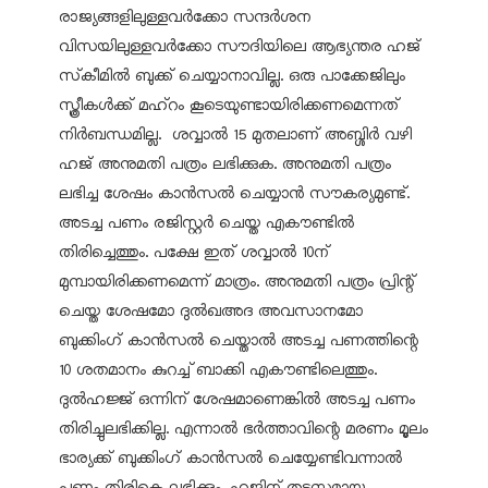
രാജ്യങ്ങളിലുള്ളവർക്കോ സന്ദർശന
വിസയിലുള്ളവർക്കോ സൗദിയിലെ ആഭ്യന്തര ഹജ്
സ്‌കീമിൽ ബുക്ക് ചെയ്യാനാവില്ല. ഒരു പാക്കേജിലും
സ്ത്രീകൾക്ക് മഹ്‌റം കൂടെയുണ്ടായിരിക്കണമെന്നത്
നിർബന്ധമില്ല. ശവ്വാൽ 15 മുതലാണ് അബ്ശിർ വഴി
ഹജ് അനുമതി പത്രം ലഭിക്കുക. അനുമതി പത്രം
ലഭിച്ച ശേഷം കാൻസൽ ചെയ്യാൻ സൗകര്യമുണ്ട്.
അടച്ച പണം രജിസ്റ്റർ ചെയ്ത എകൗണ്ടിൽ
തിരിച്ചെത്തും. പക്ഷേ ഇത് ശവ്വാൽ 10ന്
മുമ്പായിരിക്കണമെന്ന് മാത്രം. അനുമതി പത്രം പ്രിന്റ്
ചെയ്ത ശേഷമോ ദുൽഖഅദ അവസാനമോ
ബുക്കിംഗ് കാൻസൽ ചെയ്താൽ അടച്ച പണത്തിന്റെ
10 ശതമാനം കുറച്ച് ബാക്കി എകൗണ്ടിലെത്തും.
ദുൽഹജ്ജ് ഒന്നിന് ശേഷമാണെങ്കിൽ അടച്ച പണം
തിരിച്ചുലഭിക്കില്ല. എന്നാൽ ഭർത്താവിന്റെ മരണം മൂലം
ഭാര്യക്ക് ബുക്കിംഗ് കാൻസൽ ചെയ്യേണ്ടിവന്നാൽ
പണം തിരികെ ലഭിക്കും. ഹജിന് തടസ്സമായ