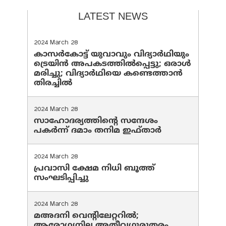
LATEST NEWS
2024 March 28
കാസർകോട്ട് യുവാവും വിദ്യാർഥിയും
ട്രെയിൻ അപകടത്തിൽപ്പെട്ടു; ഒരാൾ
മരിച്ചു; വിദ്യാർഥിയെ കണ്ടെത്താൻ
തിരച്ചിൽ
2024 March 28
സാഹോദര്യത്തിന്റെ സന്ദേശം
പകർന്ന് ദമാം തനിമ ഇഫ്‌താർ
2024 March 28
പ്രവാസി ക്ഷേമ നിധി ബൂത്ത്
സംഘടിപ്പിച്ചു
2024 March 28
മഅദനി വെന്റിലേറ്ററിൽ;
ആരോഗ്യനില അതീവഗുരുതരം