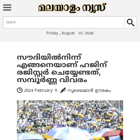
Search form
Search
Friday , August 07, 2026
സൗദിയിൽനിന്ന്
You are here
എങ്ങനെയാണ് ഹജിന്
രജിസ്റ്റർ ചെയ്യേണ്ടത്,
സമ്പൂർണ്ണ വിവരം
2024 February 11
സുലൈമാൻ ഊരകം