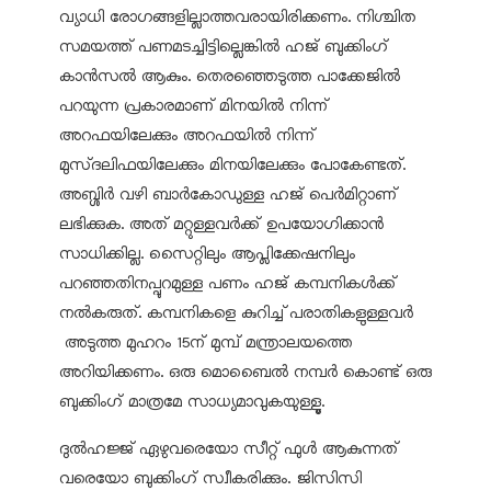
വ്യാധി രോഗങ്ങളില്ലാത്തവരായിരിക്കണം. നിശ്ചിത
സമയത്ത് പണമടച്ചിട്ടില്ലെങ്കിൽ ഹജ് ബുക്കിംഗ്
കാൻസൽ ആകും. തെരഞ്ഞെടുത്ത പാക്കേജിൽ
പറയുന്ന പ്രകാരമാണ് മിനയിൽ നിന്ന്
അറഫയിലേക്കും അറഫയിൽ നിന്ന്
മുസ്ദലിഫയിലേക്കും മിനയിലേക്കും പോകേണ്ടത്.
അബ്ശിർ വഴി ബാർകോഡുള്ള ഹജ് പെർമിറ്റാണ്
ലഭിക്കുക. അത് മറ്റുള്ളവർക്ക് ഉപയോഗിക്കാൻ
സാധിക്കില്ല. സൈറ്റിലും ആപ്ലിക്കേഷനിലും
പറഞ്ഞതിനപ്പുറമുള്ള പണം ഹജ് കമ്പനികൾക്ക്
നൽകരുത്. കമ്പനികളെ കുറിച്ച് പരാതികളുള്ളവർ
അടുത്ത മുഹറം 15ന് മുമ്പ് മന്ത്രാലയത്തെ
അറിയിക്കണം. ഒരു മൊബൈൽ നമ്പർ കൊണ്ട് ഒരു
ബുക്കിംഗ് മാത്രമേ സാധ്യമാവുകയുള്ളൂ.
ദുൽഹജ്ജ് ഏഴുവരെയോ സീറ്റ് ഫുൾ ആകുന്നത്
വരെയോ ബുക്കിംഗ് സ്വീകരിക്കും. ജിസിസി