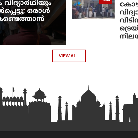
Kerala
 വിദ്യാർഥിയും
കോഴിക
പെട്ടു; ഒരാൾ
വിദ്
െ കണ്ടെത്താൻ
വീടി
ട്രെയ
നില
VIEW ALL