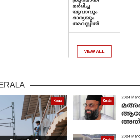
ക്രൂരമായി
മര്‍ദിച്ച
യുവാവും
ഭാര്യയും
അറസ്റ്റില്‍
VIEW ALL
ERALA
2024 Mar
Kerala
Kerala
മഅദന
ആരോ
അതീ
2024 Mar