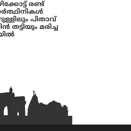
്കോട്ട് രണ്ട്
യാർത്ഥിനികൾ
നുള്ളിലും പിതാവ്
ിൻ തട്ടിയും മരിച്ച
യിൽ