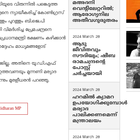
മഅദനി
ഡിയുടെ വിരുന്നിൽ പങ്കെടുത്ത
വെന്റിലേറ്ററിൽ;
രനെ ന്യായീകരിച്ച് കോൺഗ്രസ്
ആരോഗ്യനില
അതീവഗുരുതരം
ും പുറത്തും ബി.ജെ.പി
വിമർശിച്ച പ്രേമചന്ദ്രനെ
2024 March 28
െ പ്രധാനമന്ത്രി ഭക്ഷണം കഴിക്കാൻ
ആടു
ദ്ദേഹം മാധ്യമങ്ങളോട്
ജീവിതവും
സൗദിയും; ഷീബ
രാമചന്ദ്രന്റെ
്കില്ല. അതിനെ യു.ഡി.എഫ്
പോസ്റ്റ്
റ് ഇത്തവണയും മുന്നണി മര്യാദ
ചര്‍ച്ചയായി
്നും മുരളീധരൻ പറഞ്ഞു.
2024 March 28
ഹറമില്‍ ക്യാമറ
ഉപയോഗിക്കുമ്പോള്‍
മര്യാദ
lidharan MP
പാലിക്കണമെന്ന്
മന്ത്രാലയം
2024 March 28