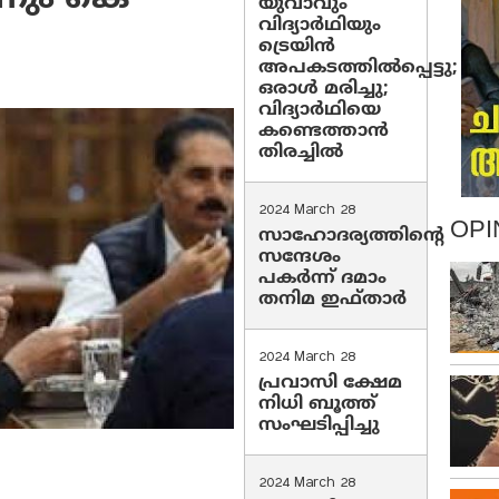
യുവാവും
വിദ്യാർഥിയും
ട്രെയിൻ
അപകടത്തിൽപ്പെട്ടു;
ഒരാൾ മരിച്ചു;
വിദ്യാർഥിയെ
കണ്ടെത്താൻ
തിരച്ചിൽ
2024 March 28
OPI
സാഹോദര്യത്തിന്റെ
സന്ദേശം
പകർന്ന് ദമാം
തനിമ ഇഫ്‌താർ
2024 March 28
പ്രവാസി ക്ഷേമ
നിധി ബൂത്ത്
സംഘടിപ്പിച്ചു
2024 March 28