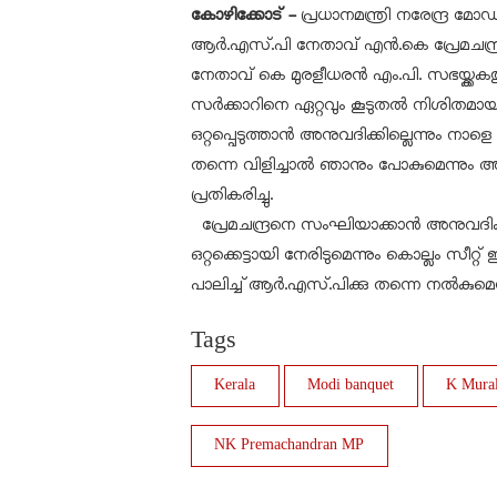
കോഴിക്കോട് -
പ്രധാനമന്ത്രി നരേന്ദ്ര മോ
ആർ.എസ്.പി നേതാവ് എൻ.കെ പ്രേമചന്ദ്
നേതാവ് കെ മുരളീധരൻ എം.പി. സഭയ്ക്കകത്ത
സർക്കാറിനെ ഏറ്റവും കൂടുതൽ നിശിതമായി 
ഒറ്റപ്പെടുത്താൻ അനുവദിക്കില്ലെന്നും നാള
തന്നെ വിളിച്ചാൽ ഞാനും പോകുമെന്നും അ
പ്രതികരിച്ചു.
പ്രേമചന്ദ്രനെ സംഘിയാക്കാൻ അനുവദിക
ഒറ്റക്കെട്ടായി നേരിടുമെന്നും കൊല്ലം സീറ്
പാലിച്ച് ആർ.എസ്.പിക്കു തന്നെ നൽകുമെന
Tags
Kerala
Modi banquet
K Mura
NK Premachandran MP