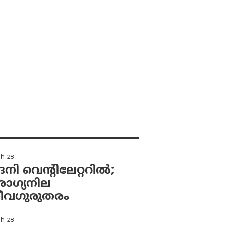
ch 28
ി വെന്റിലേറ്ററിൽ;
ഗ്യനില
വഗുരുതരം
ch 28