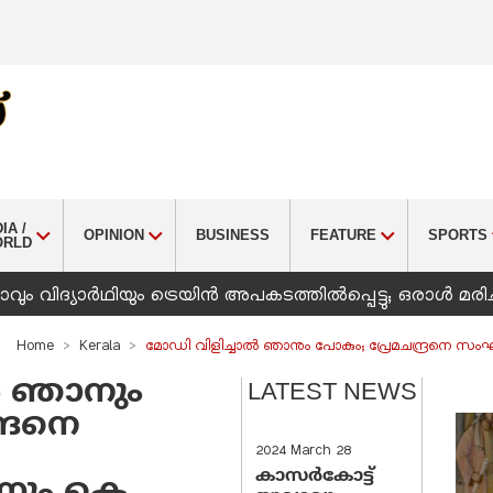
IA /
OPINION
BUSINESS
FEATURE
SPORTS
ORLD
ും വിദ്യാർഥിയും ട്രെയിൻ അപകടത്തിൽപ്പെട്ടു; ഒരാൾ മരിച
Home
Kerala
മോഡി വിളിച്ചാൽ ഞാനും പോകും; പ്രേമചന്ദ്രനെ സംഘ
ൽ ഞാനും
LATEST NEWS
ദ്രനെ
2024 March 28
കാസർകോട്ട്
്നും കെ