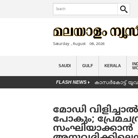
Search form
Search
Saturday , August 08, 2026
IND
SAUDI
GULF
KERALA
W
FLASH NEWS
കാസർകോട്ട് യുവാവ
You are here
മോഡി വിളിച്ചാ
പോകും; പ്രേമചന്
സംഘിയാക്കാൻ
അനുവദിക്കില്ലെന