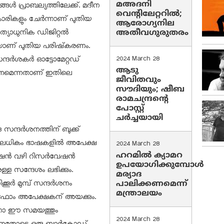
മഅദനി
്ങൾ പ്രാബല്യത്തിലേക്ക്. മദീന
വെന്റിലേറ്ററിൽ;
ാരികളും ചേർന്നാണ് പുതിയ
ആരോഗ്യനില
അത്യാധുനിക ഡിജിറ്റൽ
അതീവഗുരുതരം
ാണ് പുതിയ പരിഷ്‌കരണം.
സന്ദർശകർ ഓട്ടോമേറ്റഡ്
2024 March 28
ആടു
യണമെന്നതാണ് ഇതിലെ
ജീവിതവും
സൗദിയും; ഷീബ
രാമചന്ദ്രന്റെ
പോസ്റ്റ്
ചര്‍ച്ചയായി
ദ സന്ദർശനത്തിന് ബുക്ക്
 ഒന്നിലധികം ഭാഷകളിൽ അപേക്ഷ
2024 March 28
ഹറമില്‍ ക്യാമറ
്കേഷൻ വഴി റിസർവേഷൻ
ഉപയോഗിക്കുമ്പോള്‍
ുള്ള സന്ദേശം ലഭിക്കും.
മര്യാദ
കൂർ മുമ്പ് സന്ദർശനം
പാലിക്കണമെന്ന്
മന്ത്രാലയം
ാറ്റ്‌ഫോം അപേക്ഷകന് അയക്കും.
ാനോ ഈ സമയത്തും
2024 March 28
്കുന്നതോടെ ഒരു ബാർകോഡ്