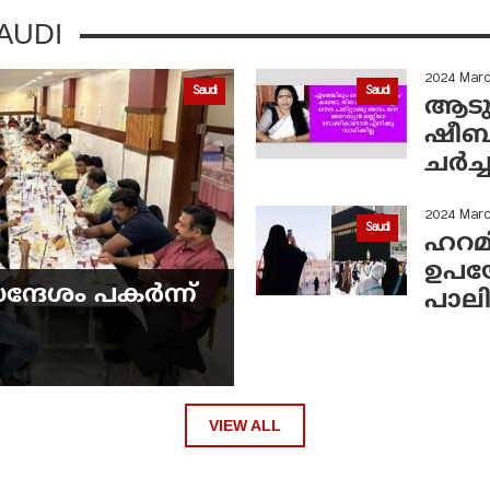
AUDI
2024 Mar
Saudi
Saudi
ആടു
ഷീബ ര
ചര്‍ച
2024 Mar
Saudi
ഹറമി
ഉപയോ
ന്ദേശം പകർന്ന്
പാലി
VIEW ALL