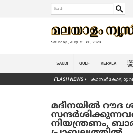
Search form
Search
Saturday , August 08, 2026
IND
SAUDI
GULF
KERALA
W
FLASH NEWS
കാസർകോട്ട് യുവാവ
You are here
മദീനയിൽ റൗദ ശ
സന്ദർശിക്കുന്നവർ
നിയന്ത്രണം, ബ
പ്രാബല്യത്തിൽ