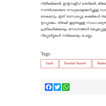
നിരീക്ഷിക്കൽ, ഇന്ററാക്ടീവ് തെർമൽ, ജിയ
സന്ദർശകരുടെ നമ്പറുകളെക്കുറിച്ചുള്ള 
കൈമാറും. ഇത് ബന്ധപ്പെട്ട കക്ഷികൾ തമ്
ഉറപ്പാക്കും. തിരക്ക് കൂടുതലുള്ള സാഹചര്യത്
പ്രതികരിക്കുകയും സേവനങ്ങൾ മെച്ചപ്പെടു
റിപ്പോർട്ടുകൾ നൽകുകയും ചെയ്യും.
Tags
Saudi
Rawdah Shareef
Madee
Facebook
Twitter
WhatsApp