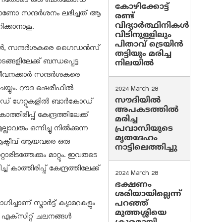
കോഴിക്കോട്ട്
ാണോ സന്ദർശനം ലഭിച്ചത് ആ
രണ്ട്
വിദ്യാർത്ഥിനികൾ
ക്കാനാകൂ.
വീടിനുള്ളിലും
പിതാവ് ട്രെയിൻ
തുമ്പോൾ, സന്ദർശകരെ ഗൈഡൻസ്
തട്ടിയും മരിച്ച
്ങളിലേക്ക് ബന്ധപ്പെട്ട
നിലയിൽ
ച ജീവനക്കാർ സന്ദർശകരെ
യ്യും. റൗദ ഷെരീഫിൽ
2024 March 28
സൗദിയില്‍
േറ്റഡ് ഗേറ്റുകളിൽ ബാർകോഡ്
അപകടത്തില്‍
തിരിപ്പ് കേന്ദ്രത്തിലേക്ക്
മരിച്ച
വരും ഒന്നിച്ചു നിൽക്കുന്ന
പ്രവാസിയുടെ
മൃതദേഹം
 ആക്ടീവ് ആയവരെ ഒരു
നാട്ടിലെത്തിച്ചു
രിടത്തേക്കും മാറ്റും. ഇവരുടെ
കാത്തിരിപ്പ് കേന്ദ്രത്തിലേക്ക്
2024 March 28
ഭക്ഷണം
ശരിയായില്ലെന്ന്
ചാണ് സ്മാർട്ട് ക്യാമറകളും
പറഞ്ഞ്
മുത്തശ്ശിയെ
, എക്‌സിറ്റ് ചലനങ്ങൾ