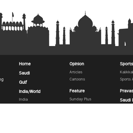
Home
Opinion
Sport
Articles
Kalikk
Saudi
ng
Cartoons
Sports 
Gulf
Feature
Prava
India/World
Sunday Plus
India
Saudi 
Info Plus
International
Advert
Business
Kerala
Cinema
Find
Kudumbam