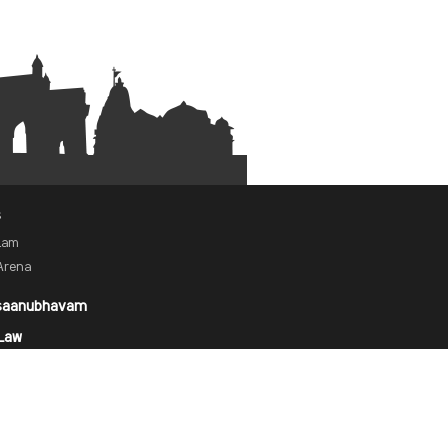
s
alam
Arena
saanubhavam
Law
ise with us
 us on