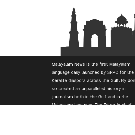
Malayalam News is the first Malayalam
language daily launched by SRPC for the
Keralite diaspora across the Gulf. By doi
so created an unparalleled history in
journalism both in the Gulf and in the
Malayalam language. The Editor In chief
Mr.Tarek Mishkas, a well-experienced
journalist of Saudi Arabia had his
journalism training from the United