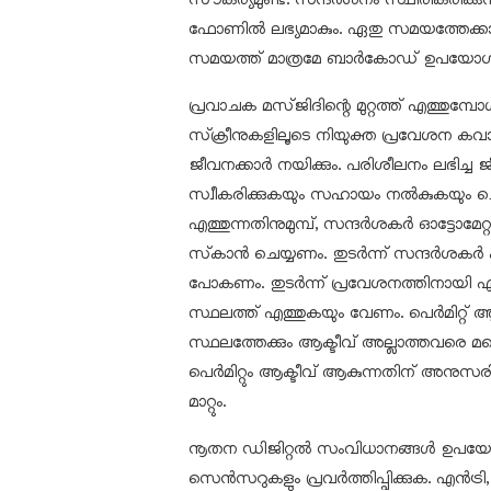
ഫോണിൽ ലഭ്യമാകും. ഏതു സമയത്തേക്ക
സമയത്ത് മാത്രമേ ബാർകോഡ് ഉപയോഗി
പ്രവാചക മസ്ജിദിന്റെ മുറ്റത്ത് എത്
സ്‌ക്രീനുകളിലൂടെ നിയുക്ത പ്രവേശന കവാടങ
ജീവനക്കാർ നയിക്കും. പരിശീലനം ലഭിച്
സ്വീകരിക്കുകയും സഹായം നൽകുകയും ചെ
എത്തുന്നതിനുമുമ്പ്, സന്ദർശകർ ഓട്ടോമ
സ്‌കാൻ ചെയ്യണം. തുടർന്ന് സന്ദർശകർ കാത്
പോകണം. തുടർന്ന് പ്രവേശനത്തിനായി എല്ലാ
സ്ഥലത്ത് എത്തുകയും വേണം. പെർമിറ്റ്
സ്ഥലത്തേക്കും ആക്ടീവ് അല്ലാത്തവരെ മറ്റൊ
പെർമിറ്റും ആക്ടീവ് ആകുന്നതിന് അനുസരിച്ച് 
മാറ്റും.
നൂതന ഡിജിറ്റൽ സംവിധാനങ്ങൾ ഉപയോഗിച്
സെൻസറുകളും പ്രവർത്തിപ്പിക്കുക. എൻട്രി