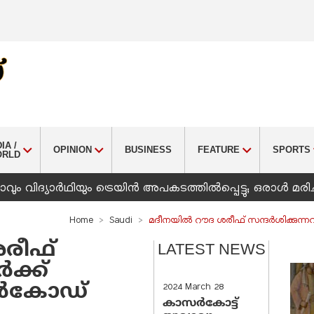
IA /
OPINION
BUSINESS
FEATURE
SPORTS
ORLD
ും വിദ്യാർഥിയും ട്രെയിൻ അപകടത്തിൽപ്പെട്ടു; ഒരാൾ മരിച
Home
Saudi
മദീനയിൽ റൗദ ശരീഫ് സന്ദർശിക്കുന്നവ
രീഫ്
LATEST NEWS
ക്ക്
ാർകോഡ്
2024 March 28
കാസർകോട്ട്