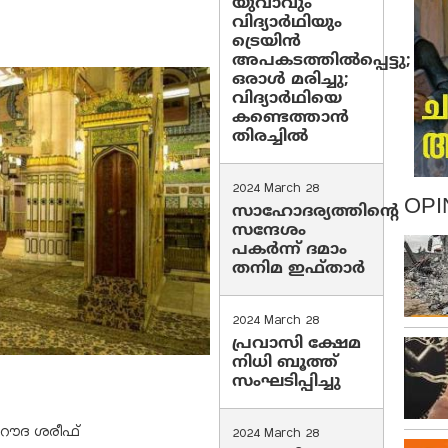
യുവാവും
വിദ്യാർഥിയും
ട്രെയിൻ
അപകടത്തിൽപ്പെട്ടു;
ഒരാൾ മരിച്ചു;
വിദ്യാർഥിയെ
കണ്ടെത്താൻ
തിരച്ചിൽ
2024 March 28
OPI
സാഹോദര്യത്തിന്റെ
സന്ദേശം
പകർന്ന് ദമാം
തനിമ ഇഫ്‌താർ
2024 March 28
പ്രവാസി ക്ഷേമ
നിധി ബൂത്ത്
സംഘടിപ്പിച്ചു
 റൗദ ശരീഫ്
2024 March 28