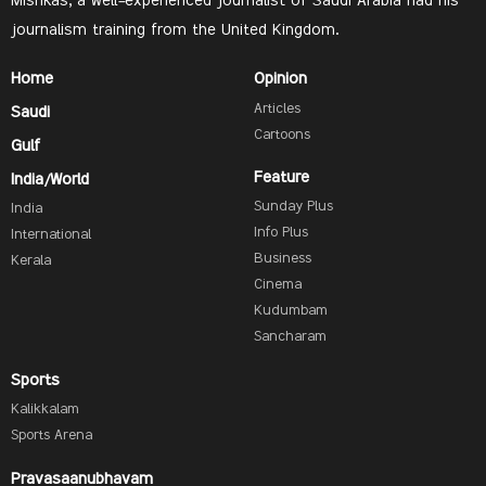
Mishkas, a well-experienced journalist of Saudi Arabia had his
journalism training from the United Kingdom.
Home
Opinion
Articles
Saudi
Cartoons
Gulf
Feature
India/World
Sunday Plus
India
Info Plus
International
Business
Kerala
Cinema
Kudumbam
Sancharam
Sports
Kalikkalam
Sports Arena
Pravasaanubhavam