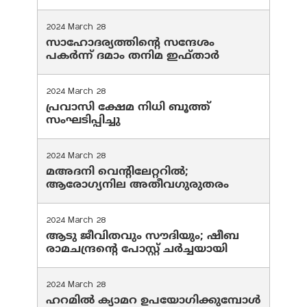
2024 March 28
സാഹോദര്യത്തിന്റെ സന്ദേശം
പകർന്ന് ദമാം തനിമ ഇഫ്‌താർ
2024 March 28
പ്രവാസി ക്ഷേമ നിധി ബൂത്ത്
സംഘടിപ്പിച്ചു
2024 March 28
മഅദനി വെന്റിലേറ്ററിൽ;
ആരോഗ്യനില അതീവഗുരുതരം
2024 March 28
ആടു ജീവിതവും സൗദിയും; ഷീബ
രാമചന്ദ്രന്റെ പോസ്റ്റ് ചര്‍ച്ചയായി
2024 March 28
ഹറമില്‍ ക്യാമറ ഉപയോഗിക്കുമ്പോള്‍