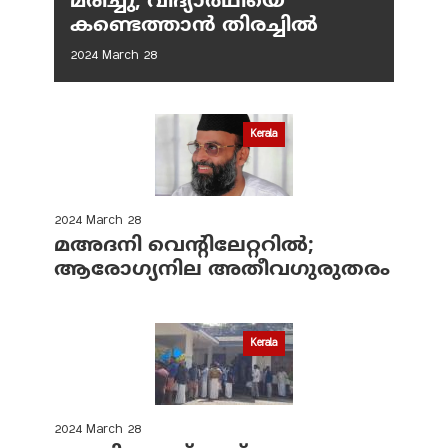
മരിച്ചു; വിദ്യാർഥിയെ
കണ്ടെത്താൻ തിരച്ചിൽ
2024 March 28
Kerala
2024 March 28
മഅദനി വെന്റിലേറ്ററിൽ;
ആരോഗ്യനില അതീവഗുരുതരം
Kerala
2024 March 28