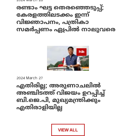
2024 March 28
രണ്ടാം ഘട്ട തെരഞ്ഞെടുപ്പ്;
കേരളത്തിലടക്കം ഇന്ന്
വിജ്ഞാപനം, പത്രികാ
സമര്‍പ്പണം ഏപ്രില്‍ നാലുവരെ
India
2024 March 27
എതിരില്ല; അരുണാചലില്‍
അഞ്ചിടത്ത് വിജയം ഉറപ്പിച്ച്
ബി.ജെ.പി, മുഖ്യമന്ത്രിക്കും
എതിരാളിയില്ല
VIEW ALL