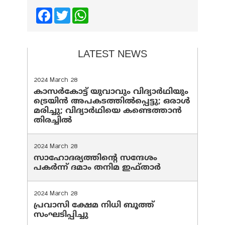
Facebook
Twitter
WhatsApp
LATEST NEWS
2024 March 28
കാസർകോട്ട് യുവാവും വിദ്യാർഥിയും
ട്രെയിൻ അപകടത്തിൽപ്പെട്ടു; ഒരാൾ
മരിച്ചു; വിദ്യാർഥിയെ കണ്ടെത്താൻ
തിരച്ചിൽ
2024 March 28
സാഹോദര്യത്തിന്റെ സന്ദേശം
പകർന്ന് ദമാം തനിമ ഇഫ്‌താർ
2024 March 28
പ്രവാസി ക്ഷേമ നിധി ബൂത്ത്
സംഘടിപ്പിച്ചു