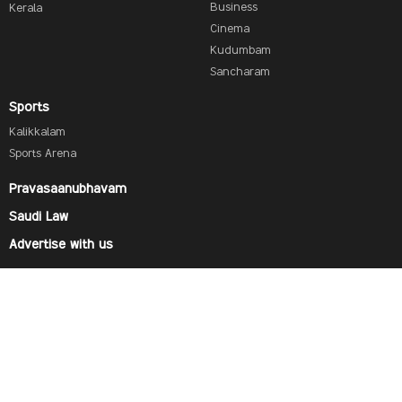
Business
Kerala
Cinema
Kudumbam
Sancharam
Sports
Kalikkalam
Sports Arena
Pravasaanubhavam
Saudi Law
Advertise with us
Find us on
© 2019 SAUDI RESEARCH & PUBLISHING COMPANY, All Rights Reserved And subject to Terms of Use