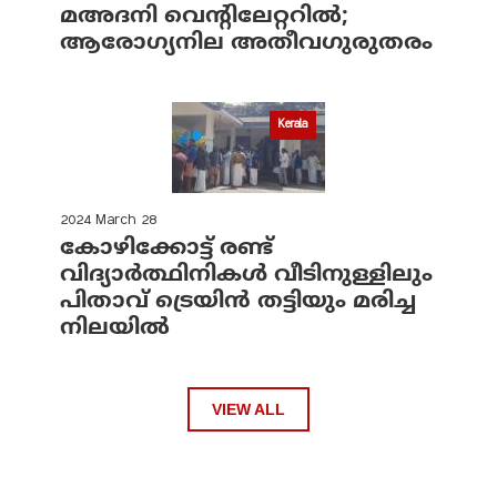
മഅദനി വെന്റിലേറ്ററിൽ;
ആരോഗ്യനില അതീവഗുരുതരം
Kerala
2024 March 28
കോഴിക്കോട്ട് രണ്ട്
വിദ്യാർത്ഥിനികൾ വീടിനുള്ളിലും
പിതാവ് ട്രെയിൻ തട്ടിയും മരിച്ച
നിലയിൽ
VIEW ALL