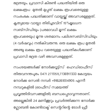
ഭദ്രതയും. പ്രവാസി കിരണ്‍ പദ്ധതിയില്‍ ഒരു
ലക്ഷംരൂപ മുതല്‍ മുപ്പത് ലക്ഷം രൂപവരെയുള്ള
സംരംഭക പദ്ധതിക്കാണ് വായ്പയ്ക്ക് അവസരമുളളത്.
കൃത്യമായ വായ്പാ തിരിച്ചടവിന് 15%മൂലധന
സബ്‌സിഡിയും (പരമാവധി മൂന്ന് ലക്ഷം
രൂപവരെയും) മൂന്നു ശതമാനം പലിശസബ്‌സിഡിയും
(4 വര്‍ഷവും) നല്‍കിവരുന്നു. ഒരു ലക്ഷം രൂപ മുതല്‍
അഞ്ചു ലക്ഷം രൂപ വരെയുള്ള പദ്ധതികള്‍ക്കാണ്
പ്രവാസി ഭദ്രത വഴി അവസരമുളളത്.
സംശയങ്ങള്‍ക്ക് നോര്‍ക്കറൂട്ട്‌സ് ഹെഡ്ഓഫീസ്
തിരുവനന്തപുരം 0471 2770511,7736917333 കോട്ടയം
നോര്‍ക്ക സെല്‍ നമ്പര്‍ +918281004905 എന്നീ
നമ്പറുകളില്‍ (ഓഫീസ് സമയത്ത്
പ്രവൃത്തിദിവസങ്ങളില്‍) ബന്ധപ്പെടാവുന്നതാണ്.
അല്ലെങ്കില്‍ 24 മണിക്കൂറും പ്രവര്‍ത്തിക്കുന്ന നോര്‍ക്ക
ഗ്ലോബല്‍ കോണ്‍ടാക്ട് സെന്ററിന്റെ ടോള്‍ ഫ്രീ