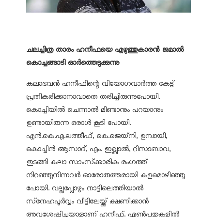
ചലച്ചിത്ര താരം ഹനീഫയെ എഴുത്തുകാരൻ ജമാൽ
കൊച്ചങ്ങാടി ഓർത്തെടുക്കുന്നു
കലാഭവൻ ഹനീഫിന്റെ വിയോഗവാർത്ത കേട്ട്
പ്രതികരിക്കാനാവാതെ തരിച്ചിരുന്നുപോയി.
കൊച്ചിയിൽ ചെന്നാൽ മിണ്ടാനും പറയാനും
ഉണ്ടായിരുന്ന ഒരാൾ കൂടി പോയി.
എൻ.കെ.എ.ലത്തീഫ്, കെ.ജെയ്‌നി, ഉമ്പായി,
കൊച്ചിൻ ആസാദ്, എം. ഇഖ്ബാൽ, റിസാബാവ,
തുടങ്ങി കലാ സാംസ്‌ക്കാരിക രംഗത്ത്
നിറഞ്ഞുനിന്നവർ ഓരോരുത്തരായി കളമൊഴിഞ്ഞു
പോയി. വല്ലപ്പോഴും നാട്ടിലെത്തിയാൽ
സ്‌നേഹപൂർവ്വം വീട്ടിലേയ്ക്ക് ക്ഷണിക്കാൻ
അവശേഷിച്ചയാളാണ് ഹനീഫ്. എൺപതുകളിൽ