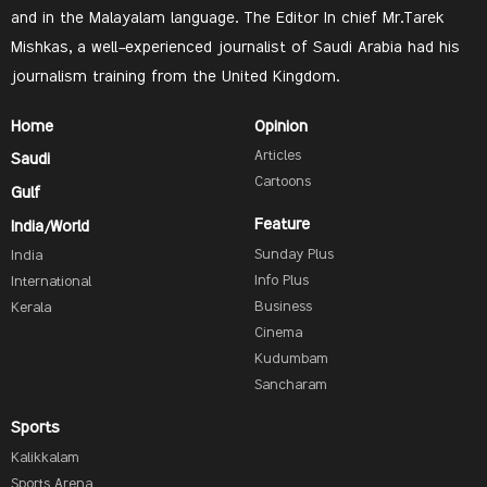
and in the Malayalam language. The Editor In chief Mr.Tarek
Mishkas, a well-experienced journalist of Saudi Arabia had his
journalism training from the United Kingdom.
Home
Opinion
Articles
Saudi
Cartoons
Gulf
Feature
India/World
Sunday Plus
India
Info Plus
International
Business
Kerala
Cinema
Kudumbam
Sancharam
Sports
Kalikkalam
Sports Arena