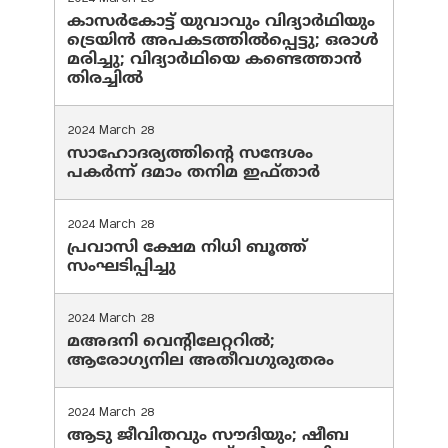
കാസർകോട്ട് യുവാവും വിദ്യാർഥിയും
ട്രെയിൻ അപകടത്തിൽപ്പെട്ടു; ഒരാൾ
മരിച്ചു; വിദ്യാർഥിയെ കണ്ടെത്താൻ
തിരച്ചിൽ
2024 March 28
സാഹോദര്യത്തിന്റെ സന്ദേശം
പകർന്ന് ദമാം തനിമ ഇഫ്‌താർ
2024 March 28
പ്രവാസി ക്ഷേമ നിധി ബൂത്ത്
സംഘടിപ്പിച്ചു
2024 March 28
മഅദനി വെന്റിലേറ്ററിൽ;
ആരോഗ്യനില അതീവഗുരുതരം
2024 March 28
ആടു ജീവിതവും സൗദിയും; ഷീബ