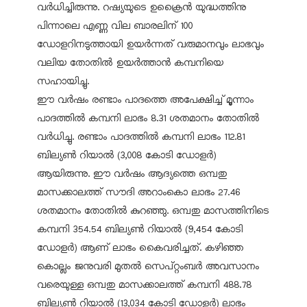
വർധിച്ചിരുന്നു. റഷ്യയുടെ ഉക്രൈൻ യുദ്ധത്തിനു
പിന്നാലെ എണ്ണ വില ബാരലിന് 100
ഡോളറിനടുത്തായി ഉയർന്നത് വരുമാനവും ലാഭവും
വലിയ തോതിൽ ഉയർത്താൻ കമ്പനിയെ
സഹായിച്ചു.
ഈ വർഷം രണ്ടാം പാദത്തെ അപേക്ഷിച്ച് മൂന്നാം
പാദത്തിൽ കമ്പനി ലാഭം 8.31 ശതമാനം തോതിൽ
വർധിച്ചു. രണ്ടാം പാദത്തിൽ കമ്പനി ലാഭം 112.81
ബില്യൺ റിയാൽ (3,008 കോടി ഡോളർ)
ആയിരുന്നു. ഈ വർഷം ആദ്യത്തെ ഒമ്പതു
മാസക്കാലത്ത് സൗദി അറാംകൊ ലാഭം 27.46
ശതമാനം തോതിൽ കുറഞ്ഞു. ഒമ്പതു മാസത്തിനിടെ
കമ്പനി 354.54 ബില്യൺ റിയാൽ (9,454 കോടി
ഡോളർ) ആണ് ലാഭം കൈവരിച്ചത്. കഴിഞ്ഞ
കൊല്ലം ജനുവരി മുതൽ സെപ്റ്റംബർ അവസാനം
വരെയുള്ള ഒമ്പതു മാസക്കാലത്ത് കമ്പനി 488.78
ബില്യൺ റിയാൽ (13,034 കോടി ഡോളർ) ലാഭം