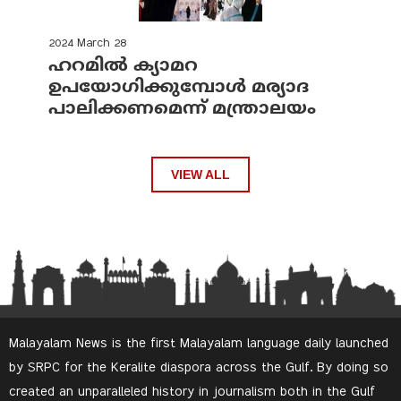
2024 March 28
ഹറമില്‍ ക്യാമറ
ഉപയോഗിക്കുമ്പോള്‍ മര്യാദ
പാലിക്കണമെന്ന് മന്ത്രാലയം
VIEW ALL
Malayalam News is the first Malayalam language daily launched
by SRPC for the Keralite diaspora across the Gulf. By doing so
created an unparalleled history in journalism both in the Gulf