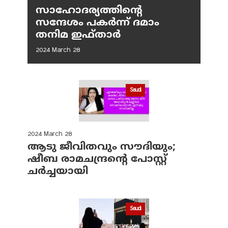
സാഹോദര്യത്തിന്റെ
സന്ദേശം പകർന്ന് ദമാം
തനിമ ഇഫ്‌താർ
2024 March 28
Saudi
2024 March 28
ആടു ജീവിതവും സൗദിയും;
ഷീബ രാമചന്ദ്രന്റെ പോസ്റ്റ്
ചര്‍ച്ചയായി
Saudi