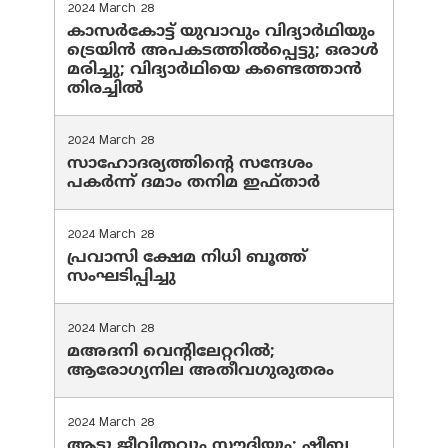
2024 March 28
കാസർകോട്ട് യുവാവും വിദ്യാർഥിയും
ട്രെയിൻ അപകടത്തിൽപ്പെട്ടു; ഒരാൾ
മരിച്ചു; വിദ്യാർഥിയെ കണ്ടെത്താൻ
തിരച്ചിൽ
2024 March 28
സാഹോദര്യത്തിന്റെ സന്ദേശം
പകർന്ന് ദമാം തനിമ ഇഫ്‌താർ
2024 March 28
പ്രവാസി ക്ഷേമ നിധി ബൂത്ത്
സംഘടിപ്പിച്ചു
2024 March 28
മഅദനി വെന്റിലേറ്ററിൽ;
ആരോഗ്യനില അതീവഗുരുതരം
2024 March 28
ആടു ജീവിതവും സൗദിയും; ഷീബ