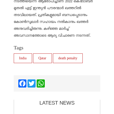
നടത്തിയെന്ന് ആരോപിച്ചാണ് 2022 ഒക്‌ടോബർ
മുതൽ എട്ട് ഇന്ത്യൻ പൗരന്മാർ ഖത്തറിൽ
തടവിലായത്. പ്രതികളുമായി ബന്ധപ്പെടാനും
കോൺസുലാർ സഹായം നൽകാനും ഖത്തർ
അനുവദിച്ചിരുന്നു. കഴിഞ്ഞ മാർച്ച്
അവസാനത്തോടെ ആദ്യ വിചാരണ നടന്നത്.
Tags
India
Qatar
death penalty
Facebook
Twitter
WhatsApp
LATEST NEWS