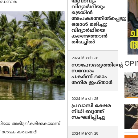
യുവാവും
ഡെസ്‌ക്
വിദ്യാർഥിയും
ട്രെയിൻ
അപകടത്തിൽപ്പെട്ടു;
ഒരാൾ മരിച്ചു;
വിദ്യാർഥിയെ
കണ്ടെത്താൻ
തിരച്ചിൽ
2024 March 28
OPI
സാഹോദര്യത്തിന്റെ
സന്ദേശം
പകർന്ന് ദമാം
തനിമ ഇഫ്‌താർ
2024 March 28
പ്രവാസി ക്ഷേമ
നിധി ബൂത്ത്
സംഘടിപ്പിച്ചു
്ധിയെ അഭിമൂഖീകരിക്കുകയാണ്
ന് ശേഷം കരകയറി
2024 March 28