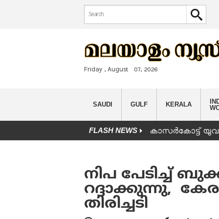
Search form
Search
Friday , August 07, 2026
IND
SAUDI
GULF
KERALA
W
FLASH NEWS
കാസർകോട്ട് യുവാവ
You are here
നിപ പേടിച്ച് ബുക
റദ്ദാക്കുന്നു, കേ
തിരിച്ചടി