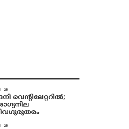
ch 28
ി വെന്റിലേറ്ററിൽ;
ഗ്യനില
വഗുരുതരം
ch 28