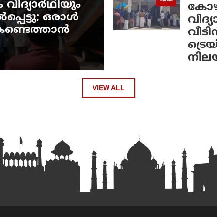
Kerala
 വിദ്യാർഥിയും
കോഴിക
പെട്ടു; ഒരാൾ
വിദ്
െ കണ്ടെത്താൻ
വീടി
ട്രെയ
നില
VIEW ALL