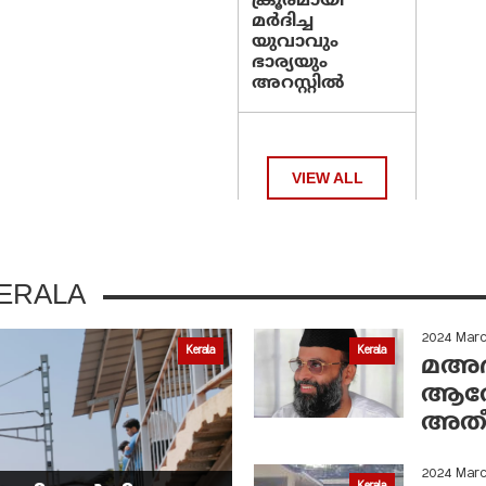
ക്രൂരമായി
മര്‍ദിച്ച
യുവാവും
ഭാര്യയും
അറസ്റ്റില്‍
VIEW ALL
ERALA
2024 Mar
Kerala
Kerala
മഅദന
ആരോ
അതീ
2024 Mar