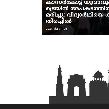
കാസർകോട്ട് യുവാവും
ട്രെയിൻ അപകടത്തിൽപ്
മരിച്ചു; വിദ്യാർഥിയ
തിരച്ചിൽ
2024 March 28