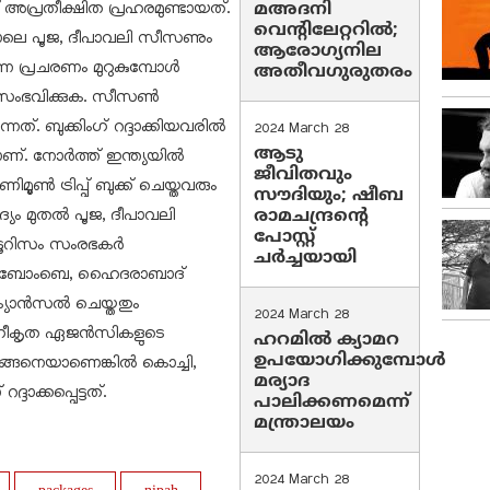
് അപ്രതീക്ഷിത പ്രഹരമുണ്ടായത്.
മഅദനി
വെന്റിലേറ്ററിൽ;
പിന്നാലെ പൂജ, ദീപാവലി സീസണും
ആരോഗ്യനില
ന പ്രചരണം മുറുകുമ്പോള്‍
അതീവഗുരുതരം
 സംഭവിക്കുക. സീസണ്‍
ന്നത്. ബുക്കിംഗ് റദ്ദാക്കിയവരില്‍
2024 March 28
ആടു
്. നോര്‍ത്ത് ഇന്ത്യയില്‍
ജീവിതവും
‍ ട്രിപ്പ് ബുക്ക് ചെയ്തവരും
സൗദിയും; ഷീബ
ആദ്യം മുതല്‍ പൂജ, ദീപാവലി
രാമചന്ദ്രന്റെ
പോസ്റ്റ്
 ടൂറിസം സംരഭകര്‍
ചര്‍ച്ചയായി
ല്‍ഹി, ബോംബെ, ഹൈദരാബാദ്
ക്യാന്‍സല്‍ ചെയ്തതും
2024 March 28
ംഗീകൃത ഏജന്‍സികളുടെ
ഹറമില്‍ ക്യാമറ
ഉപയോഗിക്കുമ്പോള്‍
ഇങ്ങനെയാണെങ്കില്‍ കൊച്ചി,
മര്യാദ
്ദാക്കപ്പെട്ടത്.
പാലിക്കണമെന്ന്
മന്ത്രാലയം
2024 March 28