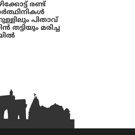
്കോട്ട് രണ്ട്
യാർത്ഥിനികൾ
നുള്ളിലും പിതാവ്
ിൻ തട്ടിയും മരിച്ച
യിൽ