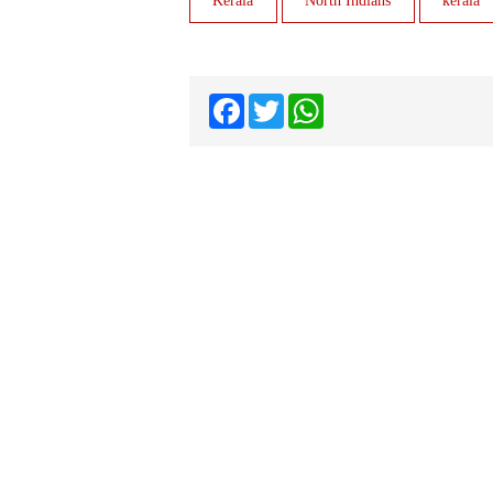
Kerala
North Indians
kerala
Facebook
Twitter
WhatsApp