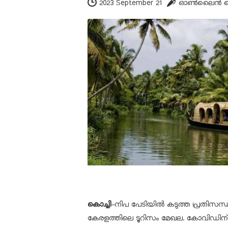
2023 September 21
ഓണ്‍ലൈന്‍ 
കൊച്ചി
-നിപ പേടിയില്‍ കടുത്ത പ്രതിസന
കേരളത്തിലെ ടൂറിസം മേഖല. കോവിഡി