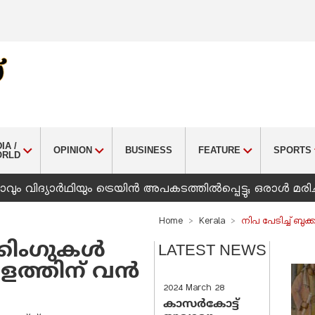
IA /
OPINION
BUSINESS
FEATURE
SPORTS
ORLD
ും വിദ്യാർഥിയും ട്രെയിൻ അപകടത്തിൽപ്പെട്ടു; ഒരാൾ മരിച
Home
Kerala
നിപ പേടിച്ച് ബുക്ക
്കിംഗുകള്‍
LATEST NEWS
രളത്തിന് വന്‍
2024 March 28
കാസർകോട്ട്